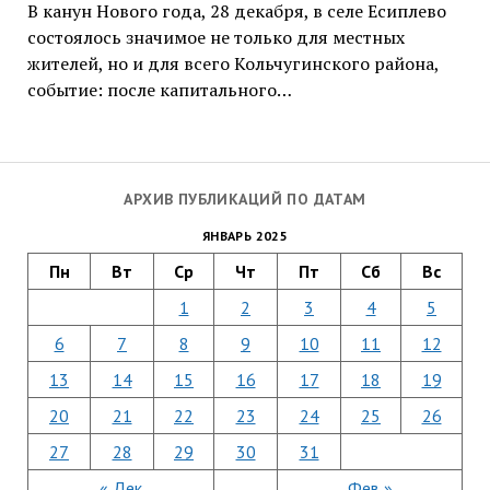
В канун Нового года, 28 декабря, в селе Есиплево
состоялось значимое не только для местных
жителей, но и для всего Кольчугинского района,
событие: после капитального…
АРХИВ ПУБЛИКАЦИЙ ПО ДАТАМ
ЯНВАРЬ 2025
Пн
Вт
Ср
Чт
Пт
Сб
Вс
1
2
3
4
5
6
7
8
9
10
11
12
13
14
15
16
17
18
19
20
21
22
23
24
25
26
27
28
29
30
31
« Дек
Фев »