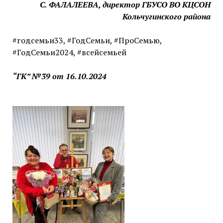
С. ФАЛАЛЕЕВА, директор ГБУСО ВО КЦСОН
Кольчугинского района
#годсемьи33, #ГодСемьи, #ПроСемью,
#ГодСемьи2024, #всейсемьей
“ГК” №39 от 16.10.2024