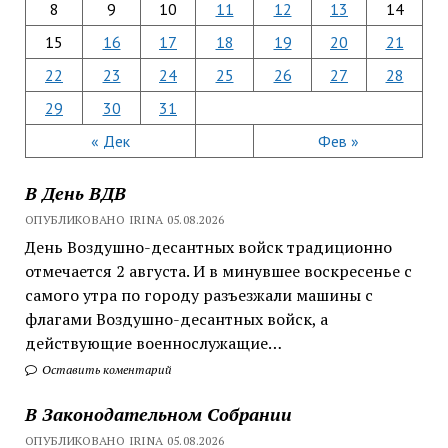
8
9
10
11
12
13
14
15
16
17
18
19
20
21
22
23
24
25
26
27
28
29
30
31
« Дек
Фев »
В День ВДВ
ОПУБЛИКОВАНО IRINA 05.08.2026
День Воздушно-десантных войск традиционно
отмечается 2 августа. И в минувшее воскресенье с
самого утра по городу разъезжали машины с
флагами Воздушно-десантных войск, а
действующие военнослужащие…
Оставить коментарий
В Законодательном Собрании
ОПУБЛИКОВАНО IRINA 05.08.2026