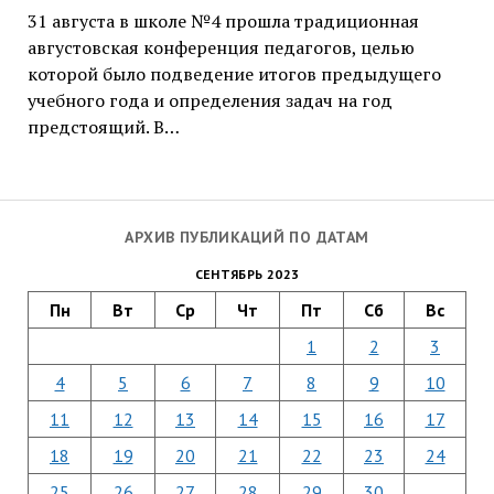
31 августа в школе №4 прошла традиционная
августовская конференция педагогов, целью
которой было подведение итогов предыдущего
учебного года и определения задач на год
предстоящий. В…
АРХИВ ПУБЛИКАЦИЙ ПО ДАТАМ
СЕНТЯБРЬ 2023
Пн
Вт
Ср
Чт
Пт
Сб
Вс
1
2
3
4
5
6
7
8
9
10
11
12
13
14
15
16
17
18
19
20
21
22
23
24
25
26
27
28
29
30