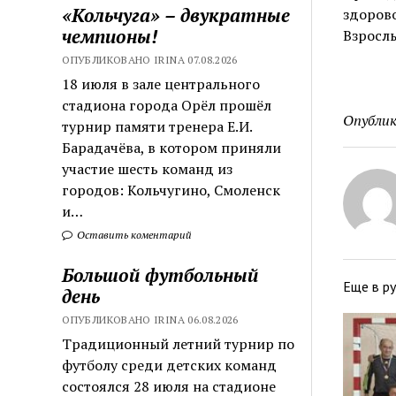
«Кольчуга» – двукратные
здоров
чемпионы!
Взрослы
ОПУБЛИКОВАНО IRINA 07.08.2026
18 июля в зале центрального
стадиона города Орёл прошёл
Опублик
турнир памяти тренера Е.И.
Барадачёва, в котором приняли
участие шесть команд из
городов: Кольчугино, Смоленск
и…
Оставить коментарий
Большой футбольный
Еще в р
день
ОПУБЛИКОВАНО IRINA 06.08.2026
Традиционный летний турнир по
футболу среди детских команд
состоялся 28 июля на стадионе