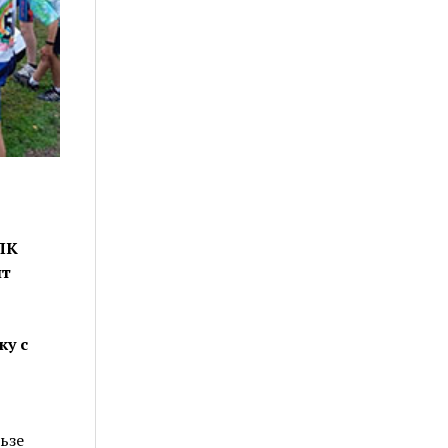
ПК
нт
у с
ьзе