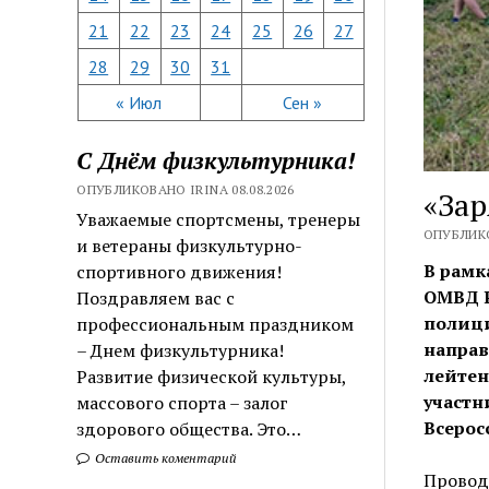
21
22
23
24
25
26
27
28
29
30
31
« Июл
Сен »
С Днём физкультурника!
ОПУБЛИКОВАНО IRINA 08.08.2026
«Зар
Уважаемые спортсмены, тренеры
ОПУБЛИКО
и ветераны физкультурно-
В рамк
спортивного движения!
ОМВД Р
Поздравляем вас с
полици
профессиональным праздником
направ
– Днем физкультурника!
лейтен
Развитие физической культуры,
участн
массового спорта – залог
Всерос
здорового общества. Это…
Оставить коментарий
Провод