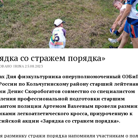
ядка со стражем порядка»
ВАНО IRINA 25.08.2023
ах Дня физкультурника оперуполномоченный ОЭБи
оссии по Кольчугинскому району старший лейтена
и Денис Скоробогатов совместно со специалистом
ления профессиональной подготовки старшим
антом полиции Артемом Вахеевым провели разминк
иками легкоатлетического кросса, приуроченную к
сийской акции «Зарядка со стражем порядка».
я разминку стражи порядка напомнили участникам о пол