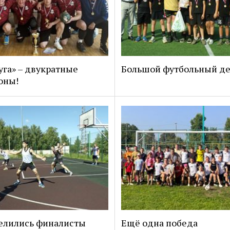
уга» – двукратные
Большой футбольный д
оны!
елились финалисты
Ещё одна победа