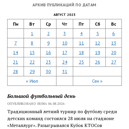
АРХИВ ПУБЛИКАЦИЙ ПО ДАТАМ
АВГУСТ 2023
Пн
Вт
Ср
Чт
Пт
Сб
Вс
1
2
3
4
5
6
7
8
9
10
11
12
13
14
15
16
17
18
19
20
21
22
23
24
25
26
27
28
29
30
31
« Июл
Сен »
Большой футбольный день
ОПУБЛИКОВАНО IRINA 06.08.2026
Традиционный летний турнир по футболу среди
детских команд состоялся 28 июля на стадионе
«Металлург». Разыгрывался Кубок КТОСов