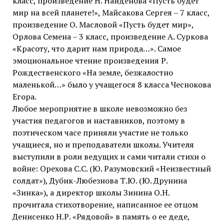
класс, произведение Н. Найденова «Пусть будет
мир на всей планете!», Майсакова Сергея – 7 класс,
произведение О. Масловой «Пусть будет мир»,
Орлова Семена – 3 класс, произведение А. Суркова
«Красоту, что дарит нам природа…». Самое
эмоциональное чтение произведения Р.
Рождественского «На земле, безжалостно
маленькой…» было у учащегося 8 класса Чеснокова
Егора.
Любое мероприятие в школе невозможно без
участия педагогов и наставников, поэтому в
поэтическом часе приняли участие не только
учащиеся, но и преподаватели школы. Учителя
выступили в роли ведущих и сами читали стихи о
войне: Орехова С.С. (Ю. Разумовский «Неизвестный
солдат»), Дубик-Любезнова Т.Ю. (Ю. Друнина
«Зинка»), а директор школы Зинина О.Н.
прочитала стихотворение, написанное ее отцом
Денисенко Н.Р. «Рядовой» в память о ее деде,