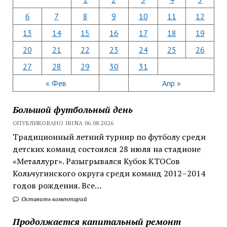
6
7
8
9
10
11
12
13
14
15
16
17
18
19
20
21
22
23
24
25
26
27
28
29
30
31
« Фев
Апр »
Большой футбольный день
ОПУБЛИКОВАНО IRINA 06.08.2026
Традиционный летний турнир по футболу среди
детских команд состоялся 28 июля на стадионе
«Металлург». Разыгрывался Кубок КТОСов
Кольчугинского округа среди команд 2012–2014
годов рождения. Все…
Оставить коментарий
Продолжается капитальный ремонт