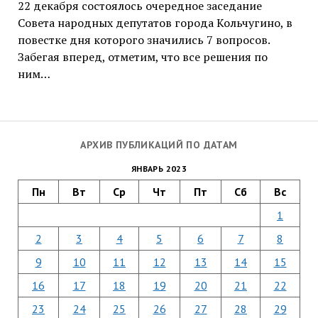
22 декабря состоялось очередное заседание
Совета народных депутатов города Кольчугино, в
повестке дня которого значились 7 вопросов.
Забегая вперед, отметим, что все решения по
ним…
АРХИВ ПУБЛИКАЦИЙ ПО ДАТАМ
ЯНВАРЬ 2023
Пн
Вт
Ср
Чт
Пт
Сб
Вс
1
2
3
4
5
6
7
8
9
10
11
12
13
14
15
16
17
18
19
20
21
22
23
24
25
26
27
28
29