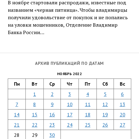
В ноябре стартовали распродажи, известные под
названием «черная пятница». Чтобы владимирцы
получили удовольствие от покупок и не попались
на уловки мошенников, Отделение Владимир
Банка России…
АРХИВ ПУБЛИКАЦИЙ ПО ДАТАМ
НОЯБРЬ 2022
Пн
Вт
Ср
Чт
Пт
Сб
Вс
1
2
3
4
5
6
7
8
9
10
11
12
13
14
15
16
17
18
19
20
21
22
23
24
25
26
27
28
29
30