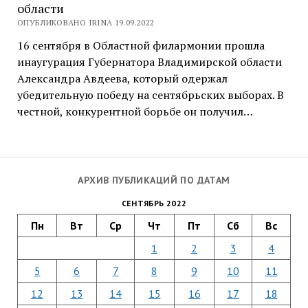
области
ОПУБЛИКОВАНО IRINA 19.09.2022
16 сентября в Областной филармонии прошла
инаугурация Губернатора Владимирской области
Александра Авдеева, который одержал
убедительную победу на сентябрьских выборах. В
честной, конкурентной борьбе он получил…
АРХИВ ПУБЛИКАЦИЙ ПО ДАТАМ
СЕНТЯБРЬ 2022
Пн
Вт
Ср
Чт
Пт
Сб
Вс
1
2
3
4
5
6
7
8
9
10
11
12
13
14
15
16
17
18