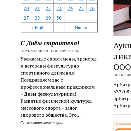
20
21
22
23
24
25
26
27
28
29
30
« Май
Июл »
С Днём строителя!
Аук
ОПУБЛИКОВАНО IRINA 09.08.2026
лик
Уважаемые спортсмены, тренеры
ООО
и ветераны физкультурно-
спортивного движения!
ОПУБЛИКО
Поздравляем вас с
Арбитр
профессиональным праздником
3327085
– Днем физкультурника!
арбитр
Развитие физической культуры,
Арбитр
массового спорта – залог
здорового общества. Это…
Оставить коментарий