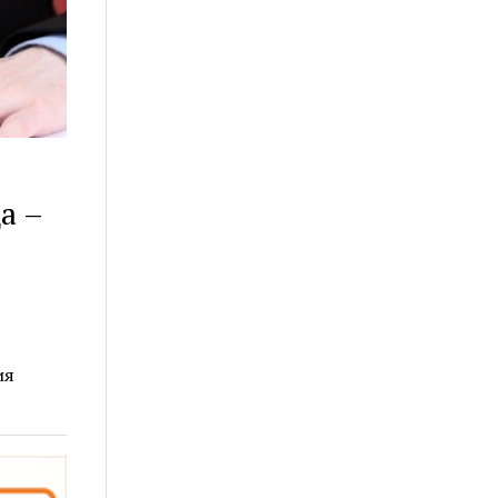
а –
ия