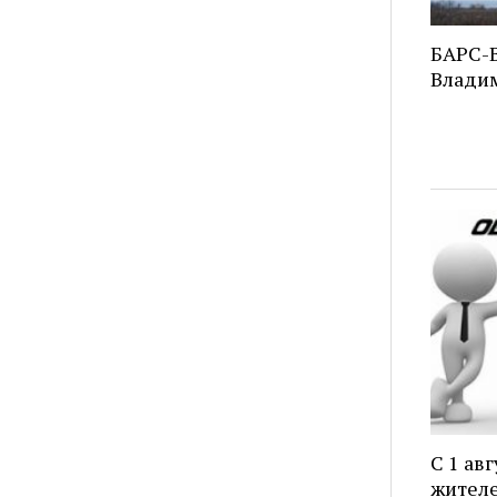
БАРС-В
Владим
С 1 ав
жителе