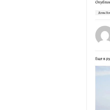
Опублик
День По
Еще в р