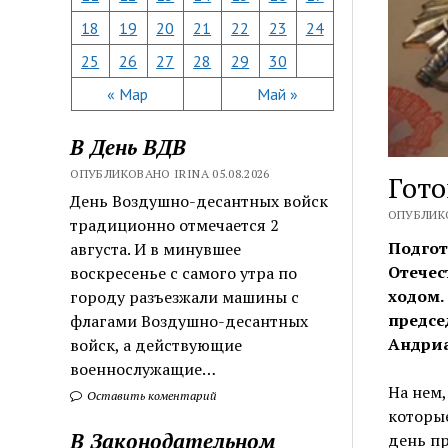
18
19
20
21
22
23
24
25
26
27
28
29
30
« Мар
Май »
В День ВДВ
ОПУБЛИКОВАНО IRINA 05.08.2026
Гот
День Воздушно-десантных войск
ОПУБЛИКО
традиционно отмечается 2
Подгот
августа. И в минувшее
Отечес
воскресенье с самого утра по
ходом.
городу разъезжали машины с
предсе
флагами Воздушно-десантных
Андриа
войск, а действующие
военнослужащие…
На нем,
Оставить коментарий
которые
В Законодательном
день пр