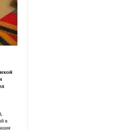
ликой
м
од
,
ий в
уация