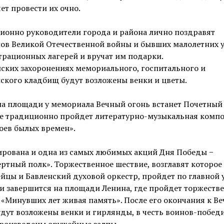
ет провести их очно.
ионно руководители города и района лично поздравят
нов Великой Отечественной войны и бывших малолетних 
рационных лагерей и вручат им подарки.
ских захоронениях мемориального, госпитального и
ского кладбищ будут возложены венки и цветы.
а площади у мемориала Вечный огонь встанет Почетный 
же традиционно пройдет литературно-музыкальная комп
оев былых времен».
ирована и одна из самых любимых акций Дня Победы −
ртный полк». Торжественное шествие, возглавят которое
цы и Бавленский духовой оркестр, пройдет по главной 
и завершится на площади Ленина, где пройдет торжеств
«Минувших лет живая память». После его окончания к В
дут возложены венки и гирлянды, в честь воинов-побед
произведены оружейные залпы.