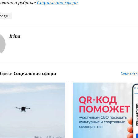
овано в рубрике
Социальная сфера
беды
Irina
убрике
Социальная сфера
Социальн