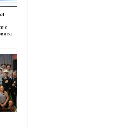
ьи
я с
рвиса