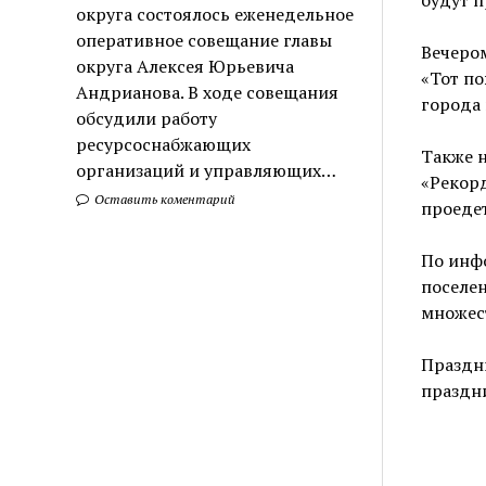
округа состоялось еженедельное
оперативное совещание главы
Вечеро
округа Алексея Юрьевича
«Тот по
Андрианова. В ходе совещания
города 
обсудили работу
ресурсоснабжающих
Также н
организаций и управляющих…
«Рекорд
Оставить коментарий
проедет
По инф
поселен
множес
Праздни
праздни