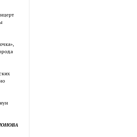
онцерт
ы
очка»,
орода
ских
но
анун
ИОНОВА