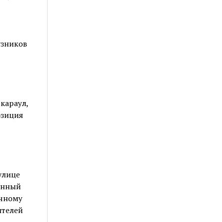
узников
караул,
озиция
улице
енный
ечному
ителей