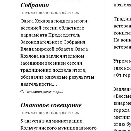
Собрании
позволя
ОПУБЛИКОВАНО IRINA 05.08.2026
Традиц
Ольга Хохлова подвела итоги
ветера
весенней сессии областного
концент
парламента Председатель
На воин
Законодательного Собрания
ветеран
Владимирской области Ольга
Хохлова на заключительном
Утром н
заседании весенней сессии
здесь 
традиционно подвела итоги,
«От гер
обозначив ключевые результаты
деятельности.…
Заплан
Оставить коментарий
«Бессме
юнармей
Плановое совещание
города 
ОПУБЛИКОВАНО IRINA 04.08.2026
митинг 
3 августа в администрации
огню бу
Кольчугинского муниципального
будут 