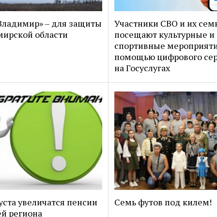
ладимир» – для защиты
Участники СВО и их сем
ирской области
посещают культурные и
спортивные мероприяти
помощью цифрового се
на Госуслугах
густа увеличатся пенсии
Семь футов под килем!
й региона