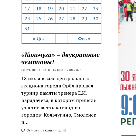
17
18
19
20
21
22
23
24
25
26
27
28
29
30
31
« Дек
Фев »
«Кольчуга» – двукратные
чемпионы!
ОПУБЛИКОВАНО IRINA 07.08.2026
18 июля в зале центрального
стадиона города Орёл прошёл
турнир памяти тренера Е.И.
Барадачёва, в котором приняли
участие шесть команд из
городов: Кольчугино, Смоленск
и…
Оставить коментарий