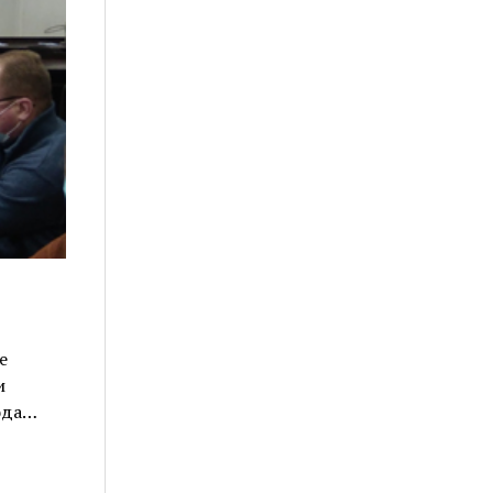
е
и
рода…