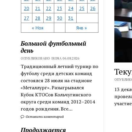
20
21
22
23
24
25
26
27
28
29
30
31
« Ноя
Янв »
Большой футбольный
день
ОПУБЛИКОВАНО IRINA 06.08.2026
Традиционный летний турнир по
Теку
футболу среди детских команд
ОПУБЛИКО
состоялся 28 июля на стадионе
«Металлург». Разыгрывался
13 дека
Кубок КТОСов Кольчугинского
провела
округа среди команд 2012–2014
участие
годов рождения. Все…
Оставить коментарий
Продолжается