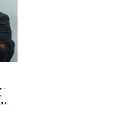
ое
и
рода…