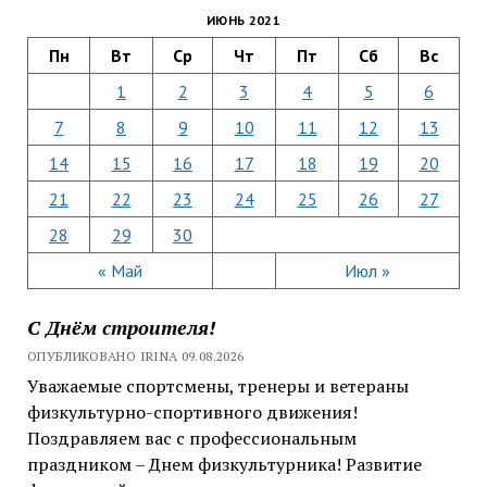
ИЮНЬ 2021
Пн
Вт
Ср
Чт
Пт
Сб
Вс
1
2
3
4
5
6
7
8
9
10
11
12
13
14
15
16
17
18
19
20
21
22
23
24
25
26
27
28
29
30
« Май
Июл »
С Днём строителя!
ОПУБЛИКОВАНО IRINA 09.08.2026
Уважаемые спортсмены, тренеры и ветераны
физкультурно-спортивного движения!
Поздравляем вас с профессиональным
праздником – Днем физкультурника! Развитие