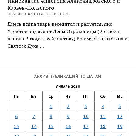
Иннокентия епископа Александровского и
Юрьев-Польского
ОПУБЛИКОВАНО GOLOS 06.01.2020
Днесь всяка тварь веселится и радуется, яко
Христос родися от Девы Отроковицы (9-я песнь
канона Рождеству Христову) Во имя Отца и Сына и
Святого Духа!…
АРХИВ ПУБЛИКАЦИЙ ПО ДАТАМ
ЯНВАРЬ 2020
Пн
Вт
Ср
Чт
Пт
Сб
Вс
1
2
3
4
5
6
7
8
9
10
11
12
13
14
15
16
17
18
19