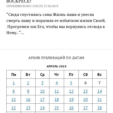
ВОСКРЕСЕ!
ОПУБЛИКОВАНО GOLOS 27.04.2019
“Сюда спустилась сама Жизнь наша и унесла
смерть нашу и поразила ее избытком жизни Своей.
Прогремел зов Его, чтобы мы вернулись отсюда к
Нему.. “…
АРХИВ ПУБЛИКАЦИЙ ПО ДАТАМ
АПРЕЛЬ 2019
Пн
Вт
Ср
Чт
Пт
Сб
Вс
1
2
3
4
5
6
7
8
9
10
11
12
13
14
15
16
17
18
19
20
21
22
23
24
25
26
27
28