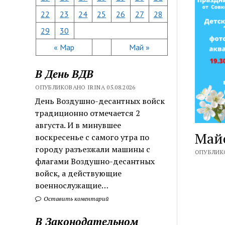
22
23
24
25
26
27
28
29
30
« Мар
Май »
В День ВДВ
ОПУБЛИКОВАНО IRINA 05.08.2026
День Воздушно-десантных войск
традиционно отмечается 2
августа. И в минувшее
Май
воскресенье с самого утра по
городу разъезжали машины с
ОПУБЛИКО
флагами Воздушно-десантных
войск, а действующие
военнослужащие…
Оставить коментарий
В Законодательном