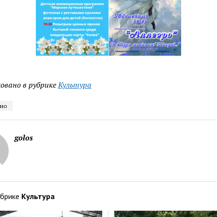
овано в рубрике
Культура
ино
golos
убрике
Культура