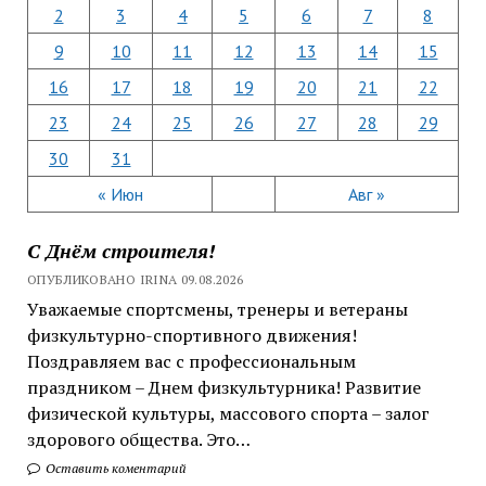
2
3
4
5
6
7
8
9
10
11
12
13
14
15
16
17
18
19
20
21
22
23
24
25
26
27
28
29
30
31
« Июн
Авг »
С Днём строителя!
ОПУБЛИКОВАНО IRINA 09.08.2026
Уважаемые спортсмены, тренеры и ветераны
физкультурно-спортивного движения!
Поздравляем вас с профессиональным
праздником – Днем физкультурника! Развитие
физической культуры, массового спорта – залог
здорового общества. Это…
Оставить коментарий