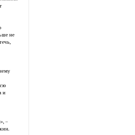
т
о
ьше не
течь,
нему
всю
а и
», –
кин.