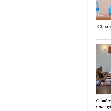
В Зако
О рабо
благоу