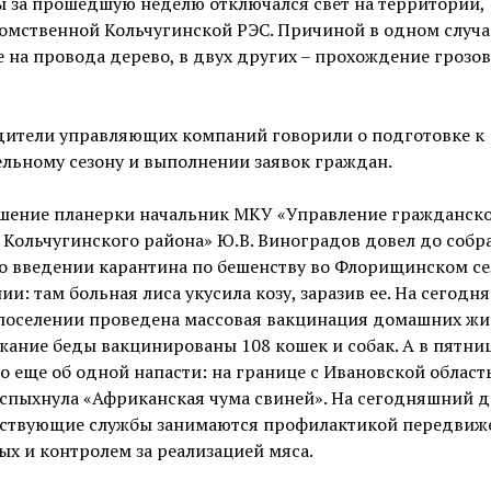
 за прошедшую неделю отключался свет на территории,
мственной Кольчугинской РЭС. Причиной в одном случа
 на провода дерево, в двух других – прохождение грозо
.
дители управляющих компаний говорили о подготовке к
льному сезону и выполнении заявок граждан.
ршение планерки начальник МКУ «Управление гражданск
Кольчугинского района» Ю.В. Виноградов довел до собр
 о введении карантина по бешенству во Флорищинском с
ии: там больная лиса укусила козу, заразив ее. На сегод
 поселении проведена массовая вакцинация домашних жи
жание беды вакцинированы 108 кошек и собак. А в пятниц
о еще об одной напасти: на границе с Ивановской област
спыхнула «Африканская чума свиней». На сегодняшний д
тствующие службы занимаются профилактикой передвиж
х и контролем за реализацией мяса.