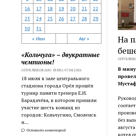
16
17
18
19
20
21
22
23
24
25
26
27
28
29
30
31
На п
« Июн
Авг »
беше
«Кольчуга» – двукратные
ОПУБЛИКО
чемпионы!
В мину
ОПУБЛИКОВАНО IRINA 07.08.2026
провел
18 июля в зале центрального
Мустаф
стадиона города Орёл прошёл
турнир памяти тренера Е.И.
Руковод
Барадачёва, в котором приняли
соотве
участие шесть команд из
произве
городов: Кольчугино, Смоленск
без вых
и…
августа
Оставить коментарий
котел о