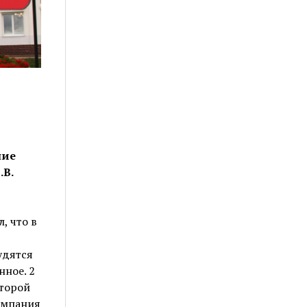
ние
.В.
, что в
удятся
нное. 2
второй
компания