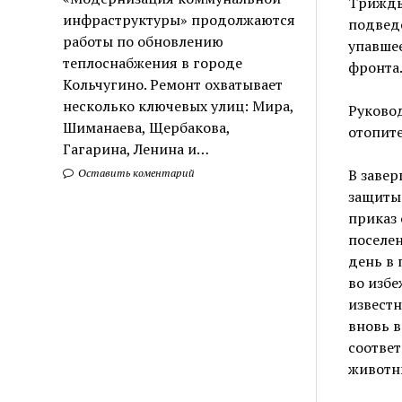
Трижды
инфраструктуры» продолжаются
подведо
работы по обновлению
упавшее
теплоснабжения в городе
фронта
Кольчугино. Ремонт охватывает
несколько ключевых улиц: Мира,
Руково
Шиманаева, Щербакова,
отопите
Гагарина, Ленина и…
В заве
Оставить коментарий
защиты 
приказ
поселен
день в
во избе
известн
вновь в
соотве
животны