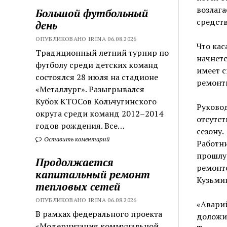
возлага
Большой футбольный
средств
день
ОПУБЛИКОВАНО IRINA 06.08.2026
Что кас
Традиционный летний турнир по
начнетс
футболу среди детских команд
имеет с
состоялся 28 июля на стадионе
ремонтн
«Металлург». Разыгрывался
Кубок КТОСов Кольчугинского
Руково
округа среди команд 2012–2014
отсутст
годов рождения. Все…
сезону.
Оставить коментарий
Работн
прошлую
Продолжается
ремонто
капитальный ремонт
Кузьми
тепловых сетей
ОПУБЛИКОВАНО IRINA 06.08.2026
«Аварий
В рамках федерального проекта
доложил
«Модернизация коммунальной