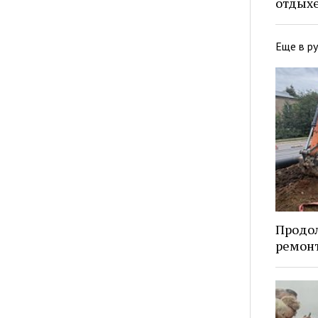
отдых
Еще в р
Продо
ремонт