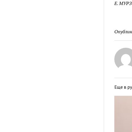
Е. МУРЗ
Опублик
Еще в р