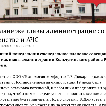
ланёрке главы администрации: о
нстве и АЧС
ВАНО GOLOS 26.07.2018
вший понедельник еженедельное плановое совеща
 и.о. главы администрации Кольчугинского района Р
ин.
итель ООО «Технология комфорта» Г.В. Дюкарев доложил
тствии с Постановлением администрации 19 июля была
дена остановка котельной, и работники предприятия тр
одных, чтобы за две недели успеть выполнить все намече
 котельная будет запущена. Но, по словам Г.В. Дюкарева, 
тремонтировать не удастся из-за отсутствия средств, и 