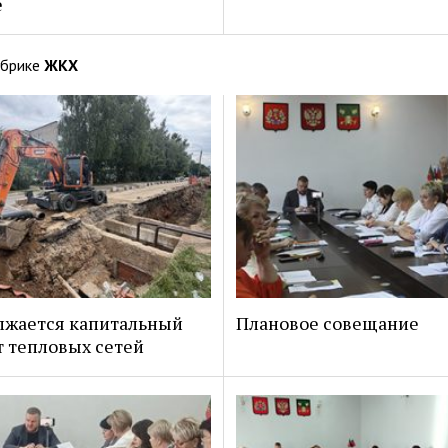
е
убрике
ЖКХ
лжается капитальный
Плановое совещание
 тепловых сетей