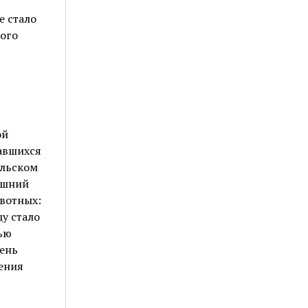
е стало
вого
ой
авшихся
ельском
няшний
вотных:
у стало
ью
ень
ения