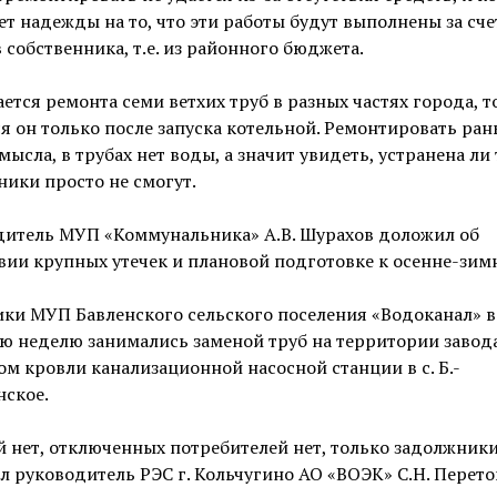
ет надежды на то, что эти работы будут выполнены за сче
 собственника, т.е. из районного бюджета.
ается ремонта семи ветхих труб в разных частях города, т
я он только после запуска котельной. Ремонтировать ран
мысла, в трубах нет воды, а значит увидеть, устранена ли 
ики просто не смогут.
дитель МУП «Коммунальника» А.В. Шурахов доложил об
вии крупных утечек и плановой подготовке к осенне-зим
ики МУП Бавленского сельского поселения «Водоканал» 
 неделю занимались заменой труб на территории завод
м кровли канализационной насосной станции в с. Б.-
нское.
 нет, отключенных потребителей нет, только задолжники
 руководитель РЭС г. Кольчугино АО «ВОЭК» С.Н. Перето