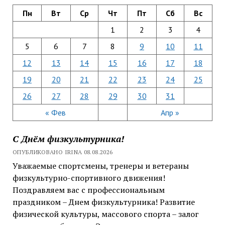
Пн
Вт
Ср
Чт
Пт
Сб
Вс
1
2
3
4
5
6
7
8
9
10
11
12
13
14
15
16
17
18
19
20
21
22
23
24
25
26
27
28
29
30
31
« Фев
Апр »
С Днём физкультурника!
ОПУБЛИКОВАНО IRINA 08.08.2026
Уважаемые спортсмены, тренеры и ветераны
физкультурно-спортивного движения!
Поздравляем вас с профессиональным
праздником – Днем физкультурника! Развитие
физической культуры, массового спорта – залог