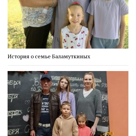
История о семье Баламуткиных