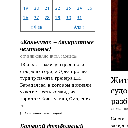
19
20
21
22
23
24
25
26
27
28
29
30
31
« Фев
Апр »
«Кольчуга» – двукратные
чемпионы!
ОПУБЛИКОВАНО IRINA 07.08.2026
18 июля в зале центрального
стадиона города Орёл прошёл
Жите
турнир памяти тренера Е.И.
Барадачёва, в котором приняли
судо
участие шесть команд из
городов: Кольчугино, Смоленск
разб
и…
ОПУБЛИКО
Оставить коментарий
Следст
Большой футбольный
заверше