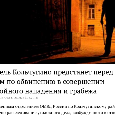
ль Кольчугино предстанет перед
м по обвинению в совершении
ойного нападения и грабежа
ВАНО GOLOS 26.03.2018
венным отделением ОМВД России по Кольчугинскому рай
но расследование уголовного дела, возбужденного в от