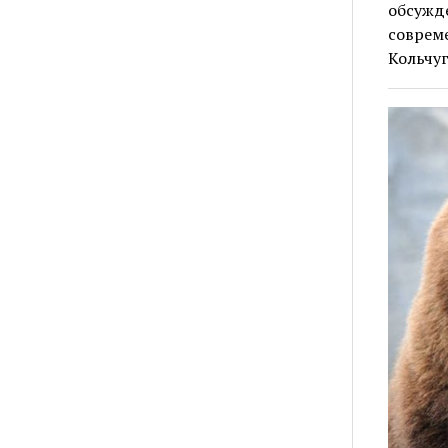
обсужд
соврем
Кольчуг