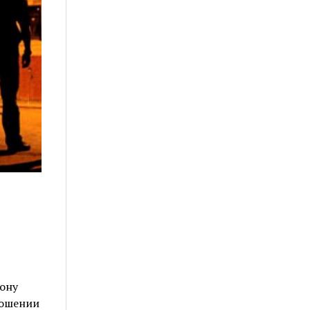
ону
ношении