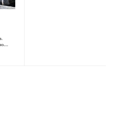
в.
но.…