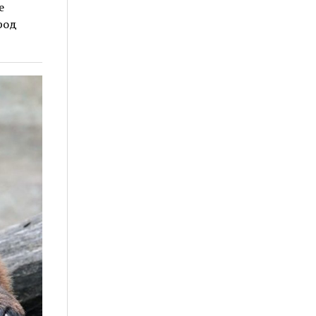
е
род