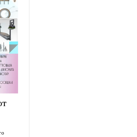
ют
го