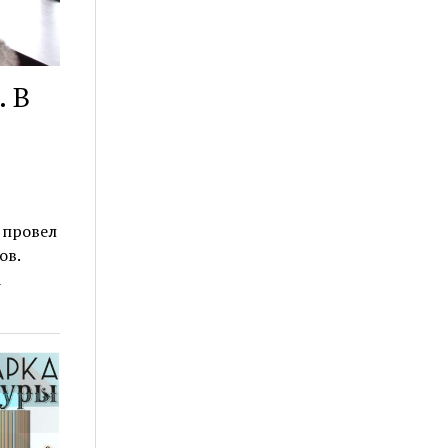
 В
 провел
ов.
а