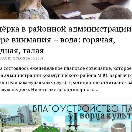
ёрка в районной администрации.
ре внимания – вода: горячая,
дная, талая
ВАНО GOLOS 26.03.2018
а состоялось еженедельное плановое совещание, которое
ва администрации Кольчугинского района М.Ю. Барашенк
авители коммунальных служб традиционно отчитались з
шую неделю. Ничего экстраординарного…