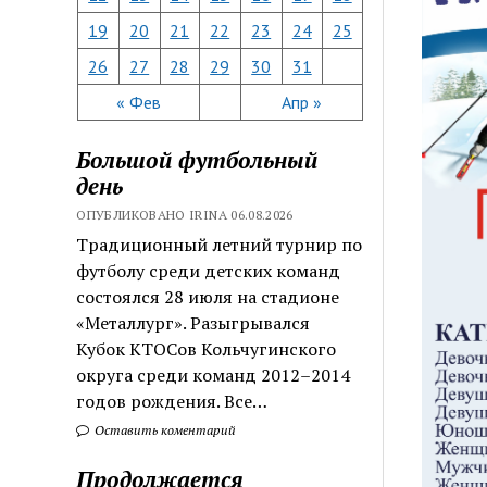
19
20
21
22
23
24
25
26
27
28
29
30
31
« Фев
Апр »
Большой футбольный
день
ОПУБЛИКОВАНО IRINA 06.08.2026
Традиционный летний турнир по
футболу среди детских команд
состоялся 28 июля на стадионе
«Металлург». Разыгрывался
Кубок КТОСов Кольчугинского
округа среди команд 2012–2014
годов рождения. Все…
Оставить коментарий
Продолжается