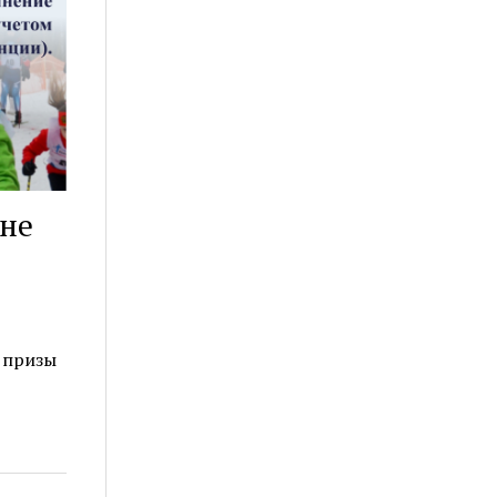
оне
 призы