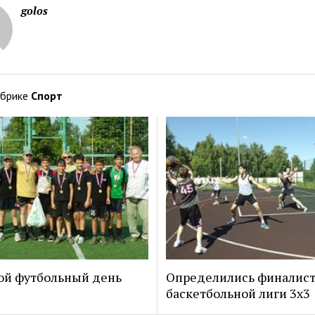
golos
убрике
Спорт
ой футбольный день
Определились финалис
баскетбольной лиги 3х3