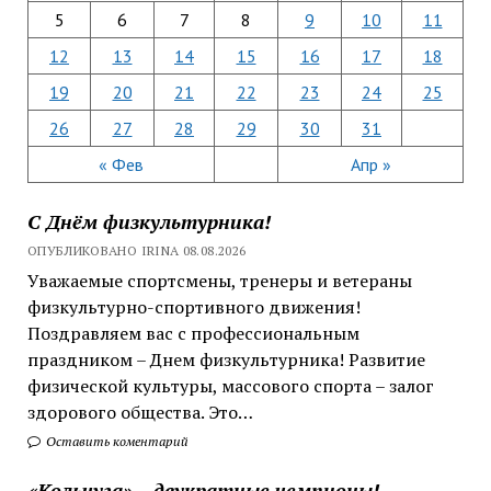
5
6
7
8
9
10
11
12
13
14
15
16
17
18
19
20
21
22
23
24
25
26
27
28
29
30
31
« Фев
Апр »
С Днём физкультурника!
ОПУБЛИКОВАНО IRINA 08.08.2026
Уважаемые спортсмены, тренеры и ветераны
физкультурно-спортивного движения!
Поздравляем вас с профессиональным
праздником – Днем физкультурника! Развитие
физической культуры, массового спорта – залог
здорового общества. Это…
Оставить коментарий
«Кольчуга» – двукратные чемпионы!