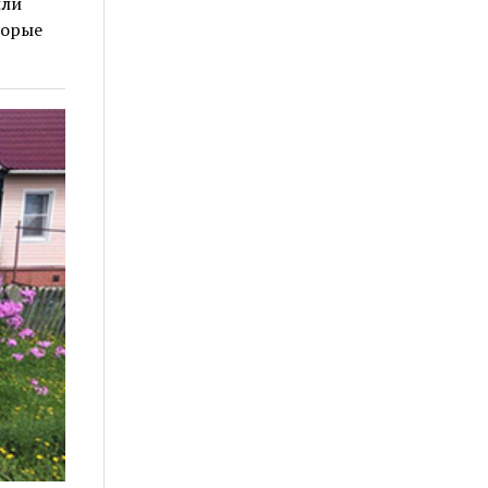
или
торые