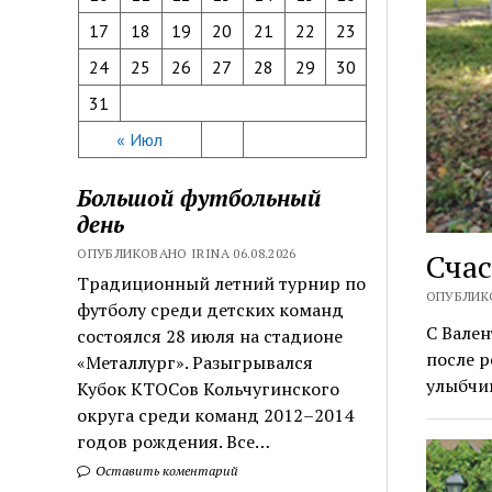
17
18
19
20
21
22
23
24
25
26
27
28
29
30
31
« Июл
Большой футбольный
день
ОПУБЛИКОВАНО IRINA 06.08.2026
Сча
Традиционный летний турнир по
ОПУБЛИКО
футболу среди детских команд
С Вален
состоялся 28 июля на стадионе
после р
«Металлург». Разыгрывался
улыбчив
Кубок КТОСов Кольчугинского
округа среди команд 2012–2014
годов рождения. Все…
Оставить коментарий