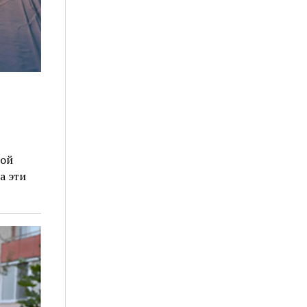
кой
а эти