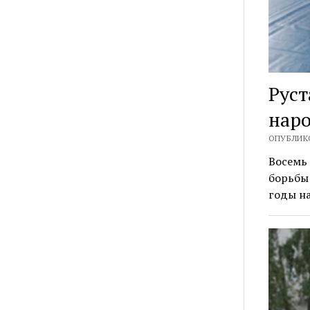
Руст
наро
ОПУБЛИКО
Восемь 
борьбы 
годы н