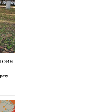
лова
разу
а…