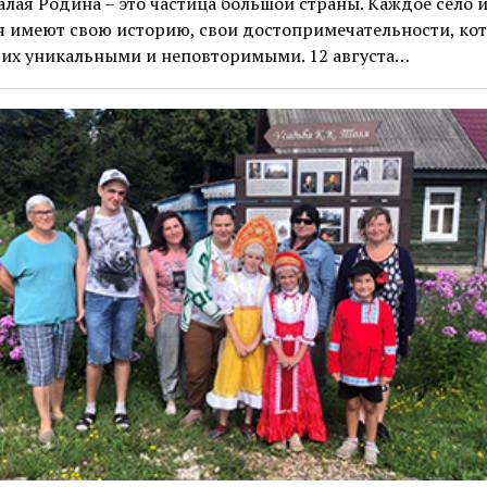
лая Родина – это частица большой страны. Каждое село 
я имеют свою историю, свои достопримечательности, ко
 их уникальными и неповторимыми. 12 августа…