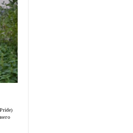
ride)
него