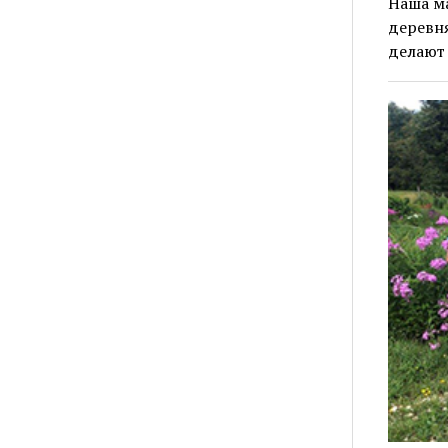
Наша ма
деревн
делают