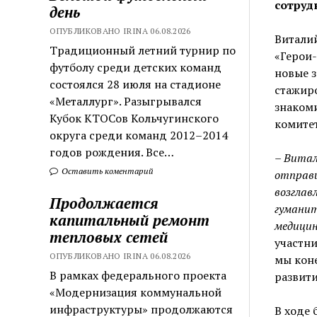
сотруд
день
ОПУБЛИКОВАНО IRINA 06.08.2026
Витали
Традиционный летний турнир по
«Герои-
футболу среди детских команд
новые з
состоялся 28 июля на стадионе
стажиро
«Металлург». Разыгрывался
знакоми
Кубок КТОСов Кольчугинского
комитет
округа среди команд 2012–2014
годов рождения. Все…
– Витал
Оставить коментарий
отправи
возглав
Продолжается
гуманит
капитальный ремонт
медицин
тепловых сетей
участни
ОПУБЛИКОВАНО IRINA 06.08.2026
мы коне
В рамках федерального проекта
развити
«Модернизация коммунальной
инфраструктуры» продолжаются
В ходе 