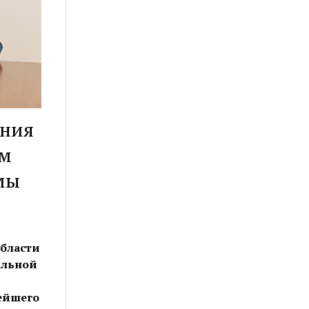
ания
ом
мы
бласти
альной
ейшего