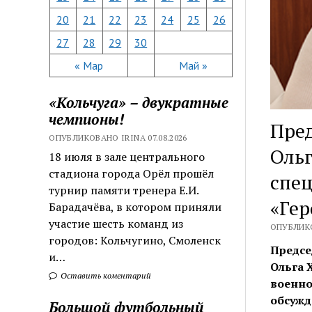
20
21
22
23
24
25
26
27
28
29
30
« Мар
Май »
«Кольчуга» – двукратные
чемпионы!
Пред
ОПУБЛИКОВАНО IRINA 07.08.2026
Ольг
18 июля в зале центрального
стадиона города Орёл прошёл
спе
турнир памяти тренера Е.И.
«Гер
Барадачёва, в котором приняли
участие шесть команд из
ОПУБЛИКО
городов: Кольчугино, Смоленск
Предсе
и…
Ольга 
Оставить коментарий
военно
обсужд
Большой футбольный