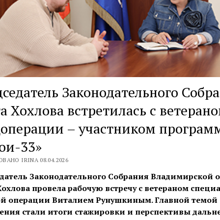
седатель Законодательного Собр
а Хохлова встретилась с ветеран
цоперации – участником програм
ои-33»
ВАНО IRINA 08.04.2026
датель Законодательного Собрания Владимирской о
Хохлова провела рабочую встречу с ветераном специ
й операции Виталием Рунушкиным. Главной темой
ения стали итоги стажировки и перспективы дальн