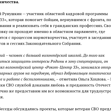
ничества.
й Рунушкин — участник областной кадровой программы
33», которая помогает бойцам, вернувшимся с фронта, п
нания и реализовать себя в гражданских профессиях. Св
вку он проходит именно в областном парламенте, где
тся с процессом нормотворчества, участвует в заседания
ов и сессиях Законодательного Собрания.
ий – человек с большой волонтёрской школой. До того как
ться защищать интересы Родины в зону спецоперации, он
лял волонтёрский центр «Рокот-Центр 33», занимался отпр
арных грузов на передовую, обучал добровольцев тактическ
е и работе с беспилотниками
, – отметила Ольга Хохлова. –
ки СВО службой доказали любовь и преданность Отечеств
чно же предоставим им все возможности для трудоустро
я.
беседы обсуждались проекты, которые ветеран СВО пред