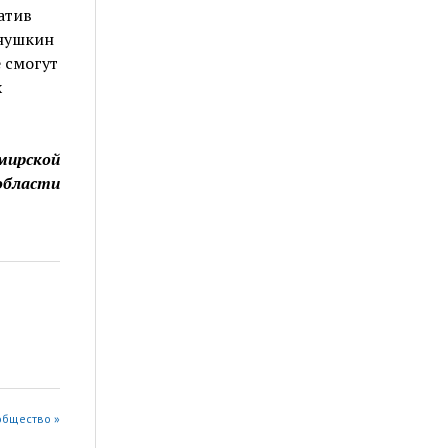
атив
унушкин
 смогут
х
мирской
области
общество »