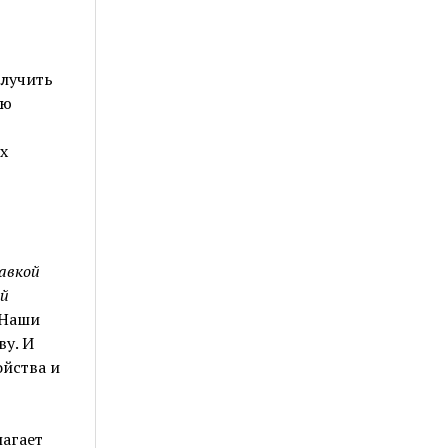
олучить
ою
х
авкой
ой
 Наши
у. И
йства и
лагает