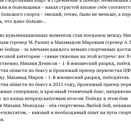
ли и болельщики – накал страстей вполне себе соответст
большого спорта – эмоций, точно, было не меньше, а пор
ь, что даже больше…
из кульминационных моментов стал поединок между Ми
ым (тренер М. Разин) и Махамадом Мировым (тренер А. Г
е бойцы – за плечами каждого немало спортивных дости
весовой категории – самые тяжелые на этой встрече: вес 84
ственно. Михаил Денисов – 1-й юношеский разряд, побед
тва области по боксу и бронзовый призер первенства ЦФ
ду. Махамад Миров – 1-й юношеский разряд, победитель
тва области по боксу в 2025 году, бронзовый призер пер
авные соперники, и красивый техничный бокс, напряжен
с до конца непредсказуемым итогом. Победу в этом бою
 Михаил. Молодцы – оба спортсмена. Любой бой, неважно
езультатом, – важный и необходимый опыт на пути спор
я.