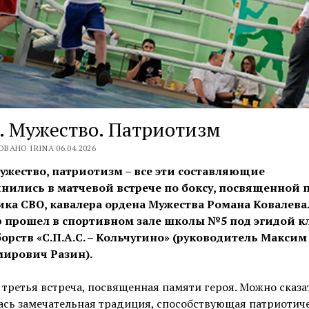
. Мужество. Патриотизм
ВАНО IRINA 06.04.2026
мужество, патриотизм – все эти составляющие
нились в матчевой встрече по боксу, посвященной 
ика СВО, кавалера ордена Мужества Романа Ковалева.
 прошел в спортивном зале школы №5 под эгидой к
орств «С.П.А.С. – Кольчугино» (руководитель Максим
ирович Разин).
 третья встреча, посвященная памяти героя. Можно сказа
ась замечательная традиция, способствующая патриотич