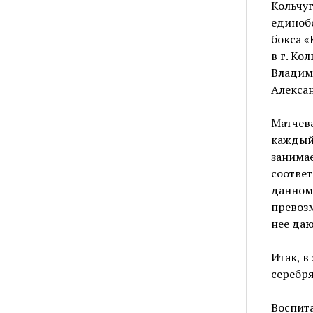
Кольчуг
единобо
бокса «
в г. Ко
Владим
Алексан
Матчева
каждый
занимае
соответ
данном 
превозм
нее даю
Итак, в
серебря
Воспита