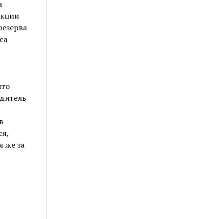
а
екции
резерва
са
что
едитель
в
ся,
я же за