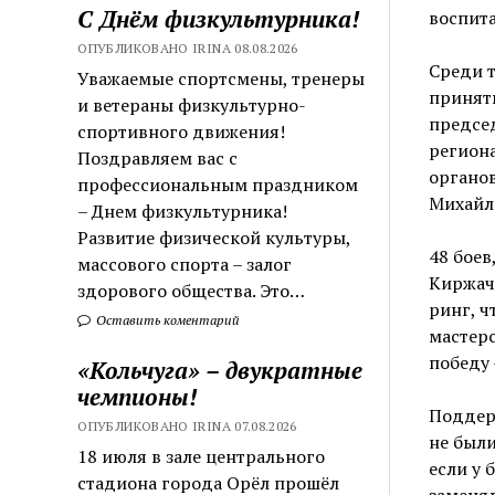
С Днём физкультурника!
воспит
ОПУБЛИКОВАНО IRINA 08.08.2026
Среди т
Уважаемые спортсмены, тренеры
принять
и ветераны физкультурно-
предсе
спортивного движения!
региона
Поздравляем вас с
органов
профессиональным праздником
Михайло
– Днем физкультурника!
Развитие физической культуры,
48 боев
массового спорта – залог
Киржач
здорового общества. Это…
ринг, ч
Оставить коментарий
мастерс
победу 
«Кольчуга» – двукратные
чемпионы!
Поддер
ОПУБЛИКОВАНО IRINA 07.08.2026
не были
18 июля в зале центрального
если у 
стадиона города Орёл прошёл
заменял