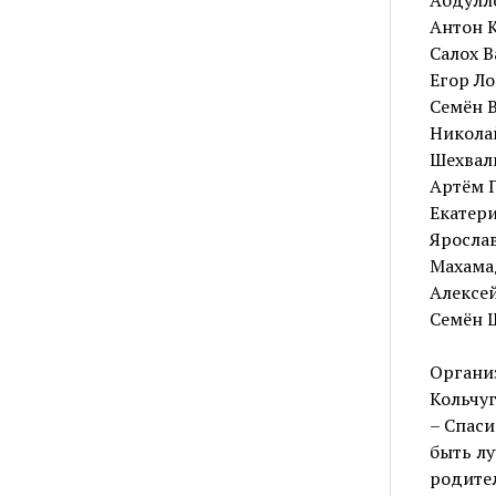
Антон К
Салох Ва
Егор Ло
Семён В
Николай
Шехвали
Артём Г
Екатери
Ярослав
Махамад
Алексей
Семён Ш
Организ
Кольчу
– Спаси
быть лу
родител