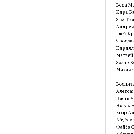
Вера Ме
Кира Ба
Яна Ткач
Андрей 
Глеб Кр
Ярослав
Кирилл 
Матвей 
Захар К
Михаил 
Воспита
Алексан
Настя Ч
Ноэль А
Егор Ан
Абубакр
Файёз С
Абдулло