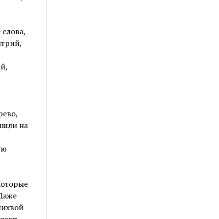
 слова,
итрий,
й,
рево,
ышли на
ую
которые
Даже
лихвой
азарт