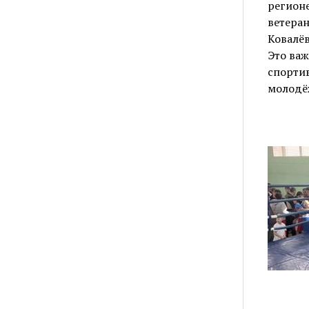
регионе
ветера
Ковалёв
Это важ
спортив
молодё