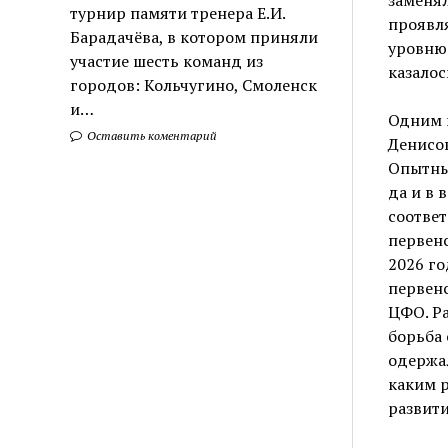
турнир памяти тренера Е.И.
проявля
Барадачёва, в котором приняли
уровню 
участие шесть команд из
казалос
городов: Кольчугино, Смоленск
и…
Одним 
Оставить коментарий
Денисов
Опытны
да и в 
соответ
первенс
2026 го
первенс
ЦФО. Р
борьба 
одержал
каким р
развити