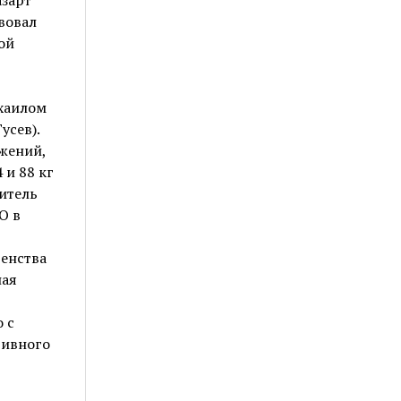
вовал
ой
хаилом
усев).
жений,
 и 88 кг
итель
О в
венства
ная
 с
тивного