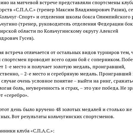
ино на матчевой встрече представляли спортсмены клуб
рств «С.П.А.С.» (тренер Максим Владимирович Разин), с
Кольчуг-Спорт» и отделения школы бокса Олимпийского 
льчугино (тренер, руководитель отделения Федерации бок
ирской области по Кольчугинскому округу Алексей
дрович Гусев).
я встреча отличается от остальных видов турниров тем, 
 спортсмен проводит всего один бой с соперником. Поб
т 1-е место и получает золотую медаль, проигравший,
ственно, – 2-е место и серебряную медаль. Проигравший 
случае очень условное понятие – выйти на ринг, сражать
огая боль, неуверенность и страх, – это уже победа. Не зр
т «серебро».
 этот день было вручено 48 золотых медалей и столько же
ных. Вот результаты кольчугинских спортсменов.
нники клуба «С.П.А.С.»: