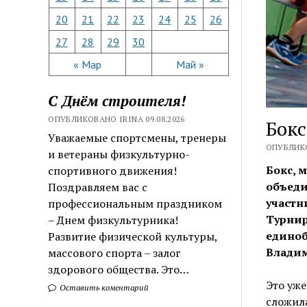
20
21
22
23
24
25
26
27
28
29
30
« Мар
Май »
С Днём строителя!
ОПУБЛИКОВАНО IRINA 09.08.2026
Бокс
Уважаемые спортсмены, тренеры
ОПУБЛИКО
и ветераны физкультурно-
Бокс, 
спортивного движения!
объеди
Поздравляем вас с
участн
профессиональным праздником
Турнир
– Днем физкультурника!
единоб
Развитие физической культуры,
Владим
массового спорта – залог
здорового общества. Это…
Это уже
Оставить коментарий
сложил