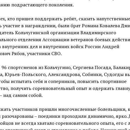
анию подрастающего поколения.
ех, кто пришел поддержать ребят, сказать напутственные
 участие в награждении, были брат Романа Ковалева Дм
датель Кольчугинской организации Владимирского
льного отделения Ассоциации ветеранов боевых действи
 внутренних дел и внутренних войск России Андрей
вич Рябов, участники СВО.
, 96 спортсменов из Кольчугино, Сергиева Посада, Балаки
а, Юрьев-Польского, Александрова, Собинки, Судогды в
тобы испытать себя и соперников, повысить спортивное
тво, получить соревновательный опыт и одержать главн
– над самим собой.
жать участников пришли многочисленные болельщики, 
 разочарованы – поединки проходили динамично, ярко. 
бойцов не всегда хватало соревновательного опыта, его с 
и спортивный азарт и стремление к победе. Неменьший 