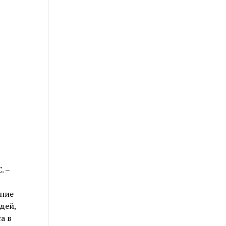
. –
ание
дей,
а в