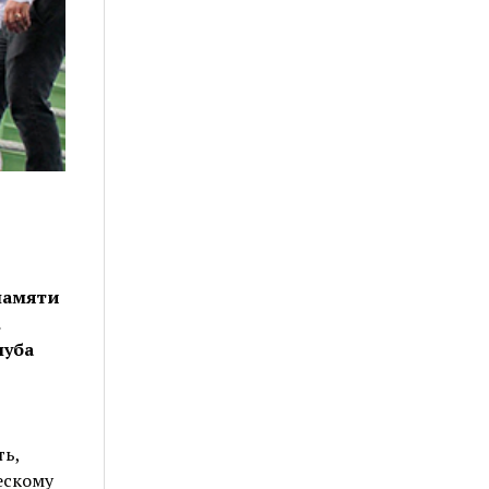
памяти
луба
ть,
ескому