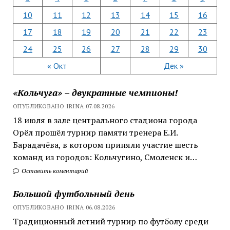
10
11
12
13
14
15
16
17
18
19
20
21
22
23
24
25
26
27
28
29
30
« Окт
Дек »
«Кольчуга» – двукратные чемпионы!
ОПУБЛИКОВАНО IRINA 07.08.2026
18 июля в зале центрального стадиона города
Орёл прошёл турнир памяти тренера Е.И.
Барадачёва, в котором приняли участие шесть
команд из городов: Кольчугино, Смоленск и…
Оставить коментарий
Большой футбольный день
ОПУБЛИКОВАНО IRINA 06.08.2026
Традиционный летний турнир по футболу среди