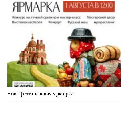
Новофетининская ярмарка