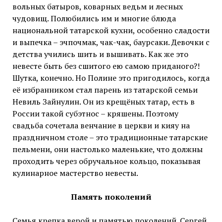
вольных батыров, коварных ведьм и лесных
чудовищ. Полюбились им и многие блюда
национальной татарской кухни, особенно сладости
и выпечка – эчпочмак, чак-чак, баурсаки. Девочки с
детства учились шить и вышивать. Как же это
невесте быть без сшитого ею самою приданого?!
Шутка, конечно. Но Полине это пригодилось, когда
её избранником стал парень из татарской семьи
Невиль Зайнулин. Он из крещёных татар, есть в
России такой субэтнос – кряшены. Поэтому
свадьба сочетала венчание в церкви и кияу на
праздничном столе – это традиционные татарские
пельмени, они настолько маленькие, что должны
проходить через обручальное кольцо, показывая
кулинарное мастерство невесты.
Память поколений
Семья крепка верой и памятью поколений. Сергей