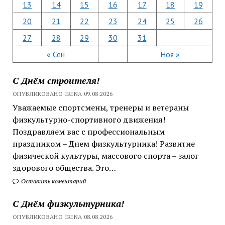
13
14
15
16
17
18
19
20
21
22
23
24
25
26
27
28
29
30
31
« Сен
Ноя »
С Днём строителя!
ОПУБЛИКОВАНО IRINA 09.08.2026
Уважаемые спортсмены, тренеры и ветераны
физкультурно-спортивного движения!
Поздравляем вас с профессиональным
праздником – Днем физкультурника! Развитие
физической культуры, массового спорта – залог
здорового общества. Это…
Оставить коментарий
С Днём физкультурника!
ОПУБЛИКОВАНО IRINA 08.08.2026