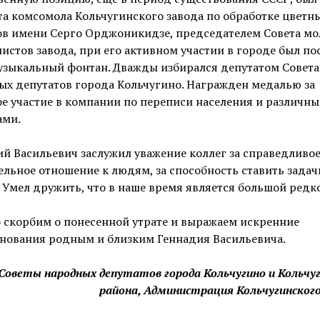
а комсомола Кольчугинского завода по обработке цветн
ов имени Серго Орджоникидзе, председателем Совета м
истов завода, при его активном участии в городе был по
узыкальный фонтан. Дважды избирался депутатом Совета
х депутатов города Кольчугино. Награжден медалью за
е участие в компании по переписи населения и различн
ами.
й Васильевич заслужил уважение коллег за справедливое
льное отношение к людям, за способность ставить задач
 Умел дружить, что в наше время является большой редк
 скорбим о понесенной утрате и выражаем искренние
знования родным и близким Геннадия Васильевича.
Советы народных депутатов города Кольчугино и Кольчу
района, Администрация Кольчугинског