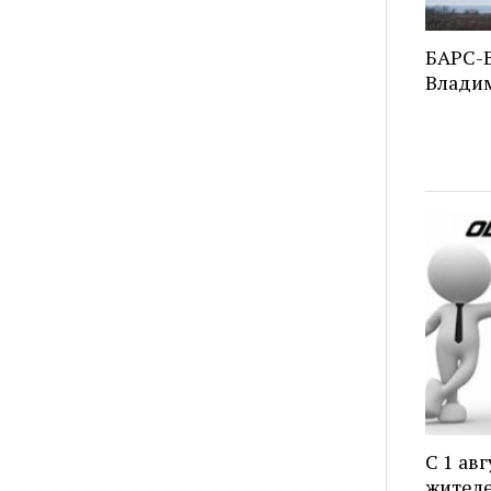
БАРС-В
Владим
С 1 ав
жителе