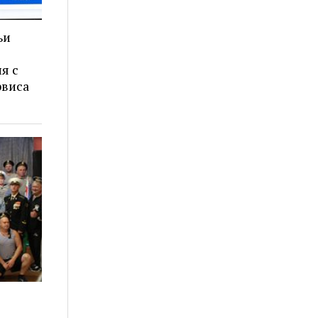
ьи
я с
рвиса