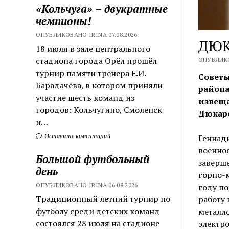
«Кольчуга» – двукратные
чемпионы!
ОПУБЛИКОВАНО IRINA 07.08.2026
ДЮК
18 июля в зале центрального
стадиона города Орёл прошёл
ОПУБЛИКО
турнир памяти тренера Е.И.
Советы
Барадачёва, в котором приняли
района
участие шесть команд из
извеща
городов: Кольчугино, Смоленск
Дюкаре
и…
Оставить коментарий
Геннади
военнос
Большой футбольный
заверше
день
горно-м
ОПУБЛИКОВАНО IRINA 06.08.2026
году по
Традиционный летний турнир по
работу 
футболу среди детских команд
металл
состоялся 28 июля на стадионе
электро