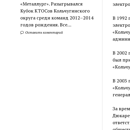
«Металлург». Разыгрывался
электр
Кубок КТОСов Кольчугинского
округа среди команд 2012–2014
В 1992 
годов рождения. Все…
электро
«Кольчу
Оставить коментарий
админи
В 2002 
был при
«Кольч
В 2003 
«Кольчу
генера
За врем
Дюкаре
ответс
общест