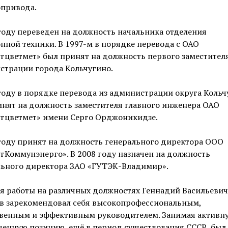
опривода.
году переведен на должность начальника отделения
нной техники. В 1997-м в порядке перевода с ОАО
гцветмет» был принят на должность первого заместител
страции города Кольчугино.
году в порядке перевода из администрации округа Кольч
нят на должность заместителя главного инженера ОАО
угцветмет» имени Серго Орджоникидзе.
году принят на должность генерального директора ООО
гКоммунэнерго». В 2008 году назначен на должность
льного директора ЗАО «ГУТЭК-Владимир».
я работы на различных должностях Геннадий Васильевич
в зарекомендовал себя высокопрофессиональным,
твенным и эффективным руководителем. Занимая активн
венную позицию, ещё в период существования СССР, был