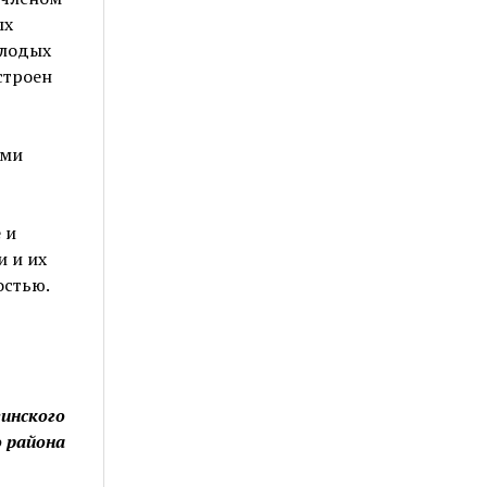
ых
олодых
строен
ыми
 и
и и их
остью.
гинского
о района