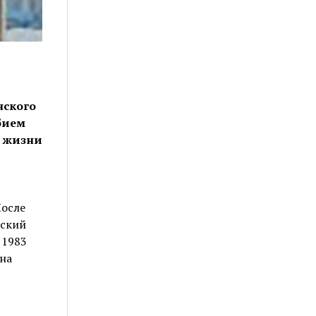
нского
бием
з жизни
После
зский
 1983
на