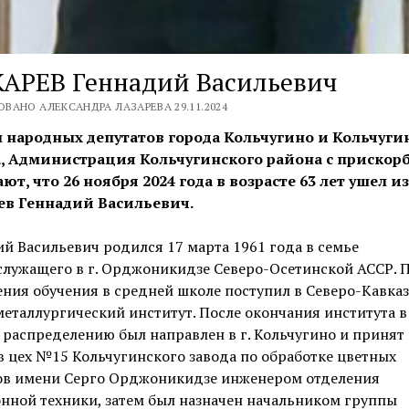
АРЕВ Геннадий Васильевич
ВАНО АЛЕКСАНДРА ЛАЗАРЕВА 29.11.2024
 народных депутатов города Кольчугино и Кольчуги
, Администрация Кольчугинского района с прискор
ют, что 26 ноября 2024 года в возрасте 63 лет ушел и
в Геннадий Васильевич.
й Васильевич родился 17 марта 1961 года в семье
лужащего в г. Орджоникидзе Северо-Осетинской АССР. 
ния обучения в средней школе поступил в Северо-Кавка
еталлургический институт. После окончания института в
 распределению был направлен в г. Кольчугино и принят 
в цех №15 Кольчугинского завода по обработке цветных
ов имени Серго Орджоникидзе инженером отделения
нной техники, затем был назначен начальником группы