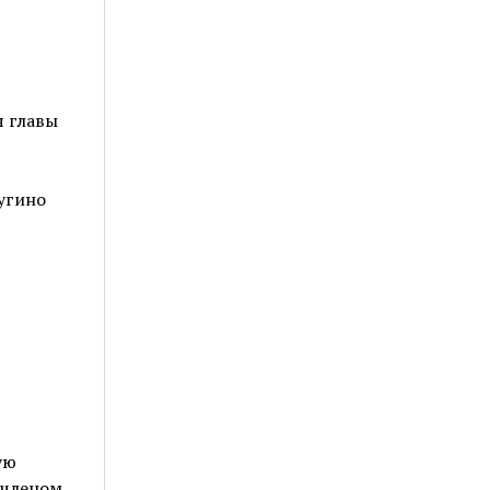
я главы
угино
ую
 членом