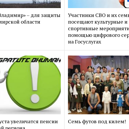
ладимир» – для защиты
Участники СВО и их сем
ирской области
посещают культурные и
спортивные мероприяти
помощью цифрового се
на Госуслугах
густа увеличатся пенсии
Семь футов под килем!
й региона