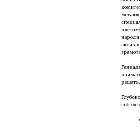
комитет
металл
специал
цветом
народны
активно
грамот
Геннади
внимате
решать.
Глубоко
соболе