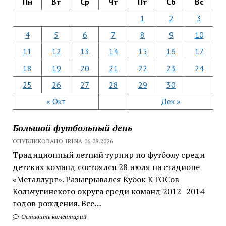
Пн
Вт
Ср
Чт
Пт
Сб
Вс
1
2
3
4
5
6
7
8
9
10
11
12
13
14
15
16
17
18
19
20
21
22
23
24
25
26
27
28
29
30
« Окт
Дек »
Большой футбольный день
ОПУБЛИКОВАНО IRINA 06.08.2026
Традиционный летний турнир по футболу среди
детских команд состоялся 28 июля на стадионе
«Металлург». Разыгрывался Кубок КТОСов
Кольчугинского округа среди команд 2012–2014
годов рождения. Все…
Оставить коментарий