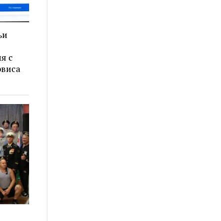
ьи
я с
рвиса