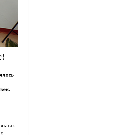
с!
ялось
век.
альник
го