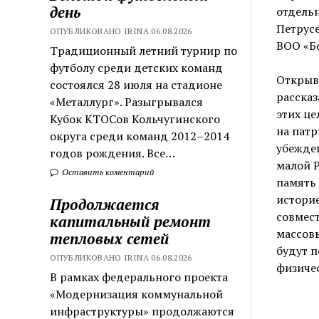
день
отдельн
Петрусе
ОПУБЛИКОВАНО IRINA 06.08.2026
ВОО «Бо
Традиционный летний турнир по
футболу среди детских команд
Открыва
состоялся 28 июля на стадионе
рассказ
«Металлург». Разыгрывался
этих це
Кубок КТОСов Кольчугинского
на патр
округа среди команд 2012–2014
убежден
годов рождения. Все…
малой Р
Оставить коментарий
память 
историе
Продолжается
совмес
капитальный ремонт
массовы
тепловых сетей
будут п
ОПУБЛИКОВАНО IRINA 06.08.2026
физичес
В рамках федерального проекта
«Модернизация коммунальной
инфраструктуры» продолжаются