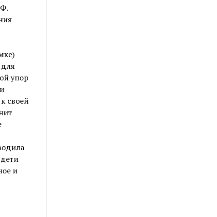
Ф.
ния
мке)
 для
ой упор
ги
 к своей
нит
е
водила
 дети
ное и