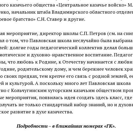
ого казачьего общества «Центральное казачье войско» М.
нко, начальник штаба Владимирского областного отделе
евое братство» С.Н. Ставер и другие.
я мероприятие, директор школы С.П. Петров (см. на сни
ал о том, что Павловская школа неслучайно была выбрана
лей: долгие годы педагогический коллектив делал больш
иотическое и духовно-нравственное воспитание. Педаго
ы, что любовь к Родине, к Отечеству начинается с любви
одине, родительскому дому, и чем бережнее человек хра
о своих предках, тем крепче его связь с родной землей, е
й и культурой. А поскольку много лет Павловская школа
тно с Кольчугинским хуторским казачьим обществом про
е мероприятия, появилась идея создать здесь класс, где
олучать не только стандартный набор знаний, но и духов
кое развитие в духе казачества.
Подробности – в ближайших номерах «ГК».