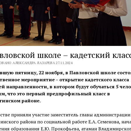
вловской школе – кадетский клас
ВАНО АЛЕКСАНДРА ЛАЗАРЕВА 27.11.2024
вшую пятницу, 22 ноября, в Павловской школе состо
твенное мероприятие – открытие кадетского класса
ей направленности, в котором будут обучаться 5 чело
м, что это первый предпрофильный класс в
гинском районе.
стве приняли участие заместитель главы администрации
инского района по социальной работе Е.А. Семенова, нач
ения образования Е.Ю. Прокофьева, атаман Владимирско