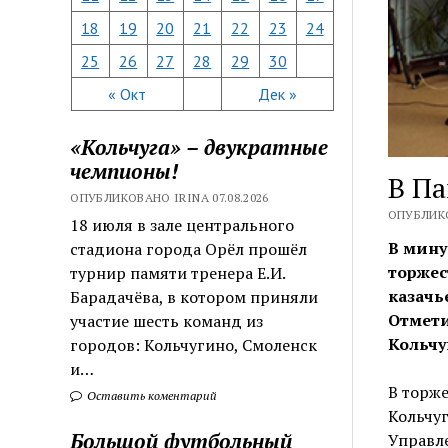
18
19
20
21
22
23
24
25
26
27
28
29
30
« Окт
Дек »
«Кольчуга» – двукратные
чемпионы!
В Па
ОПУБЛИКОВАНО IRINA 07.08.2026
ОПУБЛИКО
18 июля в зале центрального
В мину
стадиона города Орёл прошёл
торжес
турнир памяти тренера Е.И.
казачь
Барадачёва, в котором приняли
Отмети
участие шесть команд из
Кольчу
городов: Кольчугино, Смоленск
и…
В торже
Оставить коментарий
Кольчуг
Большой футбольный
Управл