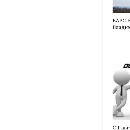
БАРС-В
Владим
С 1 ав