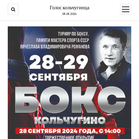
Голос кольчугинца
открыт
меню
08.08.2026