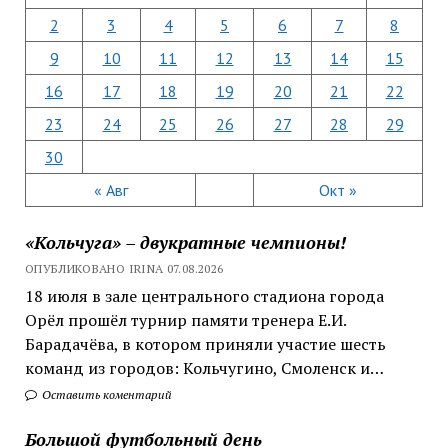
2
3
4
5
6
7
8
9
10
11
12
13
14
15
16
17
18
19
20
21
22
23
24
25
26
27
28
29
30
« Авг
Окт »
«Кольчуга» – двукратные чемпионы!
ОПУБЛИКОВАНО IRINA 07.08.2026
18 июля в зале центрального стадиона города
Орёл прошёл турнир памяти тренера Е.И.
Барадачёва, в котором приняли участие шесть
команд из городов: Кольчугино, Смоленск и…
Оставить коментарий
Большой футбольный день