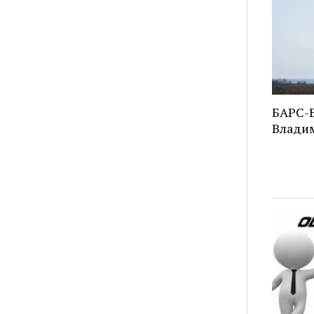
БАРС-В
Владим