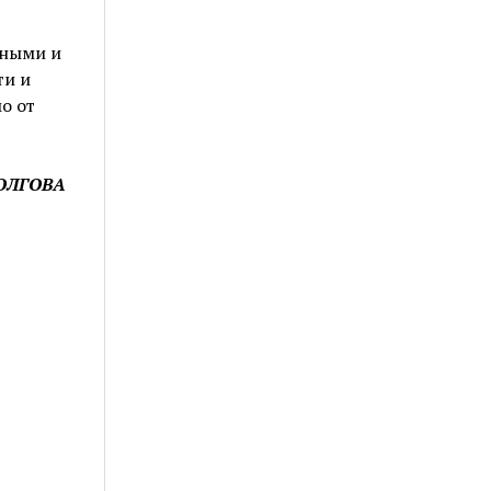
ьными и
ти и
о от
ДОЛГОВА