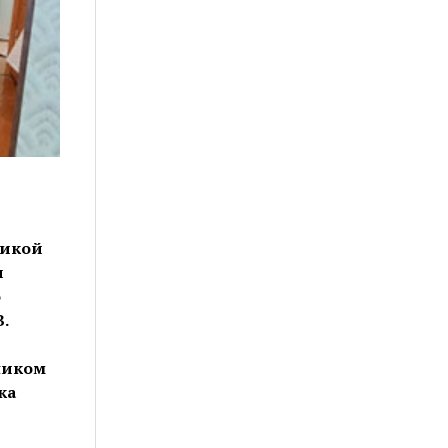
ликой
и
о
.
ником
ка