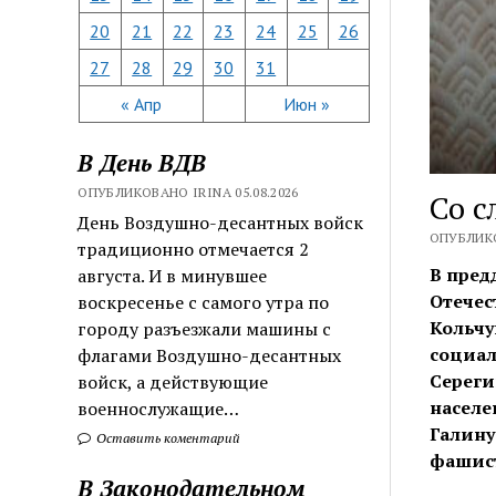
20
21
22
23
24
25
26
27
28
29
30
31
« Апр
Июн »
В День ВДВ
ОПУБЛИКОВАНО IRINA 05.08.2026
Со с
День Воздушно-десантных войск
ОПУБЛИКО
традиционно отмечается 2
В пред
августа. И в минувшее
Отечес
воскресенье с самого утра по
Кольчу
городу разъезжали машины с
социал
флагами Воздушно-десантных
Сереги
войск, а действующие
населе
военнослужащие…
Галину
Оставить коментарий
фашист
В Законодательном