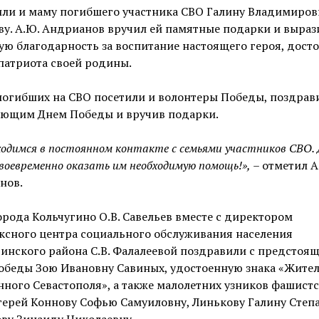
или и маму погибшего участника СВО Галину Владимиров
у. А.Ю. Андрианов вручил ей памятные подарки и выраз
ю благодарность за воспитание настоящего героя, дост
патриота своей родины.
огибших на СВО посетили и волонтеры Победы, поздрави
ающим Днем Победы и вручив подарки.
одимся в постоянном контакте с семьями участников СВО. 
воевременно оказать им необходимую помощь!»,
– отметил А
нов.
орода Кольчугино О.В. Савельев вместе с директором
ксного центра социального обслуживания населения
инского района С.В. Фалалеевой поздравили с предстоя
обеды Зою Ивановну Савиных, удостоенную знака «Жите
ного Севастополя», а также малолетних узников фашист
ерей Коннову Софью Самуиловну, Линькову Галину Степа
ву Зинаиду Николаевну.