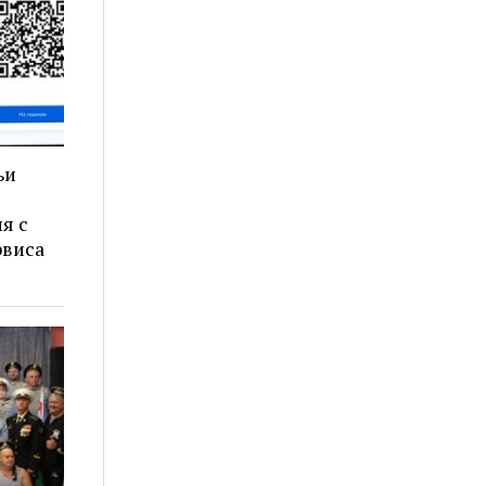
ьи
я с
рвиса