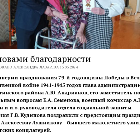
ловами благодарности
ВАНО АЛЕКСАНДРА ЛАЗАРЕВА 15.05.2024
дверии празднования 79-й годовщины Победы в Ве
твенной войне 1941-1945 годов глава администраци
гинского района А.Ю. Андрианов, его заместитель п
ьным вопросам Е.А. Семенова, военный комиссар А.В
н и и.о. руководителя отдела социальной защиты
ния Г.В. Кудинова поздравили с предстоящим празд
 Алексеевну Лушникову – бывшего малолетнего узни
ских концлагерей.