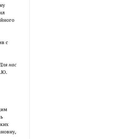
ну
ил
ойного
в с
Для нас
.Ю.
щим
ль
ских
новну,