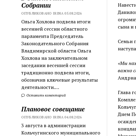
Собрании
Навест
Данилов
ОПУБЛИКОВАНО IRINA 05.08.2026
огромну
Ольга Хохлова подвела итоги
сына и 
весенней сессии областного
парламента Председатель
Семьи п
Законодательного Собрания
наступ
Владимирской области Ольга
Хохлова на заключительном
«Мы нах
заседании весенней сессии
важно с
традиционно подвела итоги,
Андриа
обозначив ключевые результаты
деятельности.…
Глава г
Оставить коментарий
Компле
Кольчуг
Плановое совещание
Днем П
ОПУБЛИКОВАНО IRINA 04.08.2026
осажден
3 августа в администрации
концлаг
Кольчугинского муниципального
Мироно