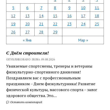
5
6
7
8
9
10
11
12
13
14
15
16
17
18
19
20
21
22
23
24
25
26
27
28
29
« Янв
Мар »
С Днём строителя!
ОПУБЛИКОВАНО IRINA 09.08.2026
Уважаемые спортсмены, тренеры и ветераны
физкультурно-спортивного движения!
Поздравляем вас с профессиональным
праздником – Днем физкультурника! Развитие
физической культуры, массового спорта – залог
здорового общества. Это…
Оставить коментарий