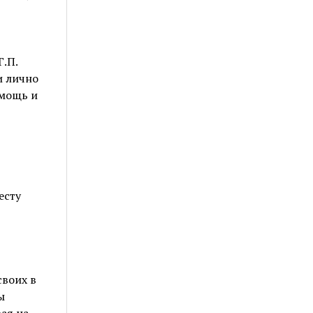
.П.
и лично
омощь и
есту
своих в
ы
ая на