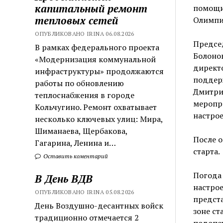
капитальный ремонт
помощи
тепловых сетей
Олимпи
ОПУБЛИКОВАНО IRINA 06.08.2026
Предсе
В рамках федерального проекта
Болоно
«Модернизация коммунальной
директо
инфраструктуры» продолжаются
поддер
работы по обновлению
Дмитрие
теплоснабжения в городе
меропри
Кольчугино. Ремонт охватывает
настрое
несколько ключевых улиц: Мира,
Шиманаева, Щербакова,
После о
Гагарина, Ленина и…
старта.
Оставить коментарий
Погода 
В День ВДВ
настрое
ОПУБЛИКОВАНО IRINA 05.08.2026
предста
День Воздушно-десантных войск
зоне ст
традиционно отмечается 2
подопеч