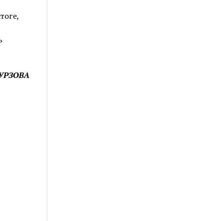
тоге,
ь
МУРЗОВА