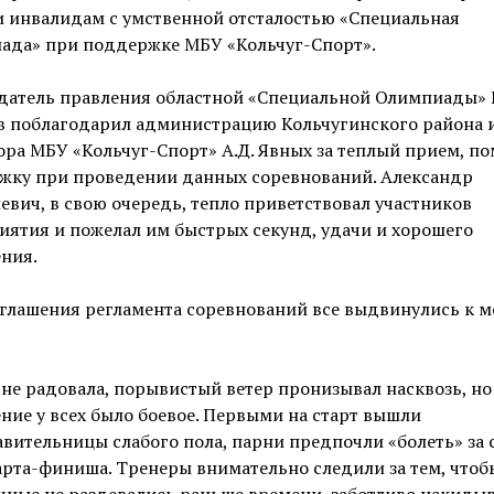
 инвалидам с умственной отсталостью «Специальная
ада» при поддержке МБУ «Кольчуг-Спорт».
датель правления областной «Специальной Олимпиады» Г
в поблагодарил администрацию Кольчугинского района 
ра МБУ «Кольчуг-Спорт» А.Д. Явных за теплый прием, п
жку при проведении данных соревнований. Александр
вич, в свою очередь, тепло приветствовал участников
ятия и пожелал им быстрых секунд, удачи и хорошего
ния.
глашения регламента соревнований все выдвинулись к м
не радовала, порывистый ветер пронизывал насквозь, но
ние у всех было боевое. Первыми на старт вышли
вительницы слабого пола, парни предпочли «болеть» за 
арта-финиша. Тренеры внимательно следили за тем, чтоб
ные не раздевались раньше времени, заботливо накидыв