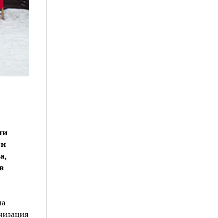
ми
ни
а,
в
ла
низация