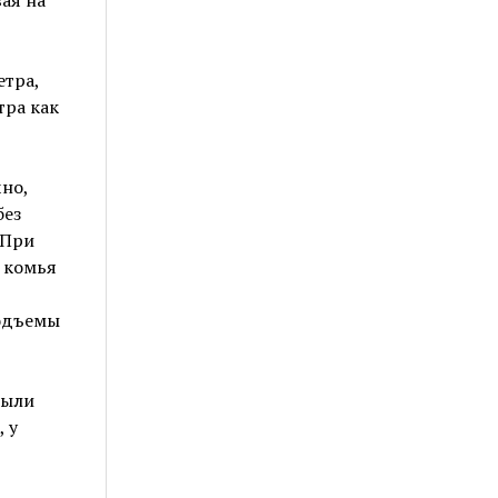
етра,
тра как
но,
без
 При
е комья
подъемы
были
 у