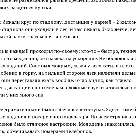
их раздеться куртки.
 бежали круг по стадиону, дистанция у парней – 2 килом
о стадиона они уходили в лес, и там бежать было легче: ве
ытой части трассы почти не было.
ию каждый проходил по-своему: кто-то – быстро, технич
кто-то медленно, без намека на ускорение. Не обошлось и 
х падений. Снег был мокрым, лыжи у всех катили плохо.
собенно в горку, на тыльной стороне лыж налипали целы
и они переставали ехать вообще. Было видно, как тяжело
сь дистанции спортсменам: сложные спуски и тяжелые 
и у них много сил.
е драматичными были забеги в снегоступах. Здесь тоже 
е падения и потери спортинвентаря. Но несмотря на это,
енов было отличное настроение. Молодежь знакомилась,
сь, обменивалась номерами телефонов.