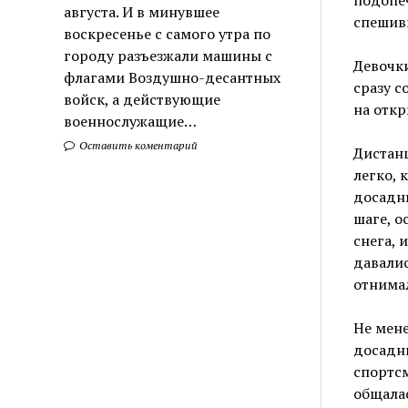
августа. И в минувшее
спешивш
воскресенье с самого утра по
городу разъезжали машины с
Девочки
флагами Воздушно-десантных
сразу с
войск, а действующие
на откр
военнослужащие…
Оставить коментарий
Дистанц
легко, 
досадны
шаге, о
снега, 
давали
отнимал
Не мене
досадны
спортсм
общала