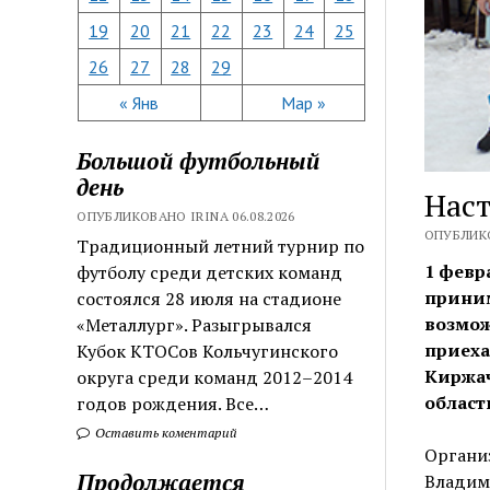
19
20
21
22
23
24
25
26
27
28
29
« Янв
Мар »
Большой футбольный
день
Нас
ОПУБЛИКОВАНО IRINA 06.08.2026
ОПУБЛИКО
Традиционный летний турнир по
1 февр
футболу среди детских команд
приним
состоялся 28 июля на стадионе
возмож
«Металлург». Разыгрывался
приеха
Кубок КТОСов Кольчугинского
Киржач
округа среди команд 2012–2014
област
годов рождения. Все…
Оставить коментарий
Органи
Продолжается
Владим