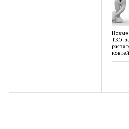
Новые 
ТКО: з
растит
конте