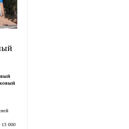
ный
рвый
тковый
елей
 13 000