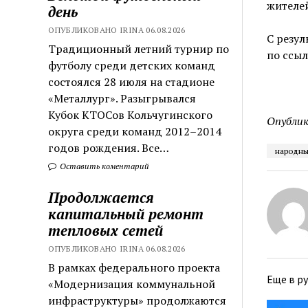
жителей
день
ОПУБЛИКОВАНО IRINA 06.08.2026
С резул
Традиционный летний турнир по
по ссыл
футболу среди детских команд
состоялся 28 июля на стадионе
«Металлург». Разыгрывался
Кубок КТОСов Кольчугинского
Опублик
округа среди команд 2012–2014
годов рождения. Все…
народны
Оставить коментарий
Продолжается
капитальный ремонт
тепловых сетей
ОПУБЛИКОВАНО IRINA 06.08.2026
В рамках федерального проекта
Еще в р
«Модернизация коммунальной
инфраструктуры» продолжаются