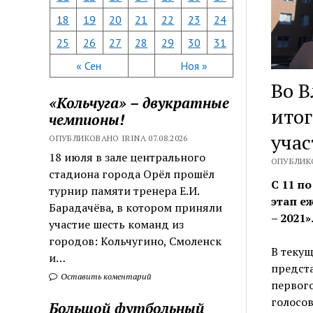
18
19
20
21
22
23
24
25
26
27
28
29
30
31
« Сен
Ноя »
Во 
«Кольчуга» – двукратные
итог
чемпионы!
учас
ОПУБЛИКОВАНО IRINA 07.08.2026
18 июля в зале центрального
ОПУБЛИКО
стадиона города Орёл прошёл
С 11 п
турнир памяти тренера Е.И.
этап е
Барадачёва, в котором приняли
– 2021»
участие шесть команд из
городов: Кольчугино, Смоленск
В текущ
и…
предста
Оставить коментарий
первого
голосов
Большой футбольный