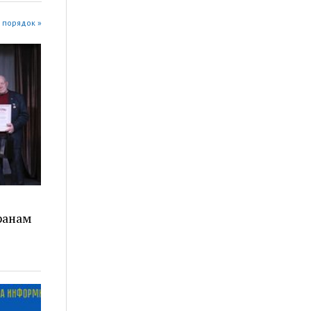
 порядок »
ранам