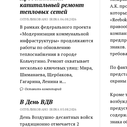
капитальный ремонт
А.К. пр
тепловых сетей
которых
«Reebo
ОПУБЛИКОВАНО IRINA 06.08.2026
правооб
В рамках федерального проекта
компани
«Модернизация коммунальной
предпр
инфраструктуры» продолжаются
знаков
работы по обновлению
требов
теплоснабжения в городе
Кольчугино. Ремонт охватывает
По факт
несколько ключевых улиц: Мира,
предста
Шиманаева, Щербакова,
охраны 
Гагарина, Ленина и…
Оставить коментарий
Кроме 
В День ВДВ
возбуж
предусм
ОПУБЛИКОВАНО IRINA 05.08.2026
содержа
День Воздушно-десантных войск
знака о
традиционно отмечается 2