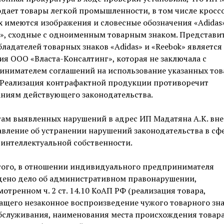
одает товары легкой промышленности, в том числе кроссо
 имеются изображения и словесные обозначения «Adidas
k», сходные с одноименным товарным знаком. Представи
ладателей товарных знаков «Adidas» и «Reebok» является
я ООО «Власта-Консалтинг», которая не заключала с
инимателем соглашений на использование указанных то
. Реализация контрафактной продукции противоречит
аниям действующего законодательства.
ам выявленных нарушений в адрес ИП Мадатяна А.К. вне
вление об устранении нарушений законодательства в сф
интеллектуальной собственности.
того, в отношении индивидуального предпринимателя
дено дело об административном правонарушении,
отренном ч. 2 ст. 14.10 КоАП РФ (реализация товара,
щего незаконное воспроизведение чужого товарного зна
бслуживания, наименования места происхождения товар