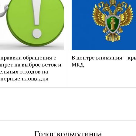
правила обращения с
В центре внимания – к
апрет на выброс веток и
МКД
ельных отходов на
йнерные площадки
Голос кольчугинца