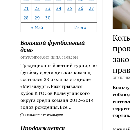
21
22
23
24
25
26
27
28
29
30
« Май
Июл »
Кол
Большой футбольный
про
день
зако
ОПУБЛИКОВАНО IRINA 06.08.2026
Традиционный летний турнир по
пра
футболу среди детских команд
ОПУБЛИКО
состоялся 28 июля на стадионе
«Металлург». Разыгрывался
Кольчу
Кубок КТОСов Кольчугинского
соблюд
округа среди команд 2012–2014
интелл
годов рождения. Все…
террит
торгов
Оставить коментарий
Продолжается
Межрайо