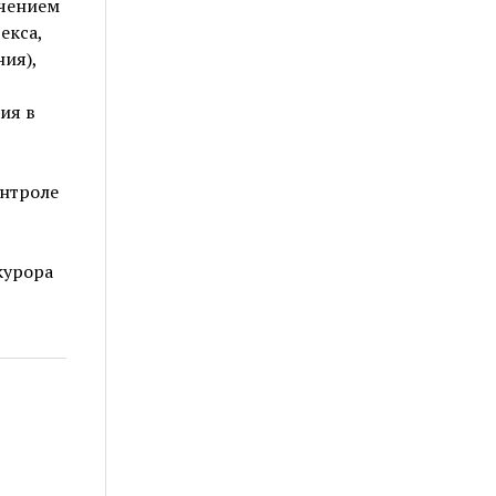
ючением
екса,
ия),
ия в
онтроле
курора