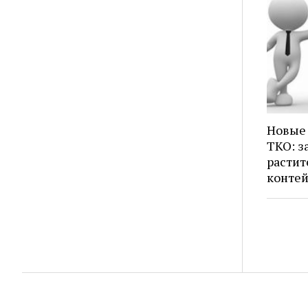
Новые 
ТКО: з
растит
конте