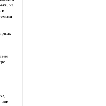
вки, на
» и
телями
варных
сено
ере
ка,
а или