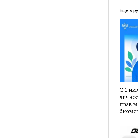
Еще в р
С 1 ию
личнос
прав м
биоме