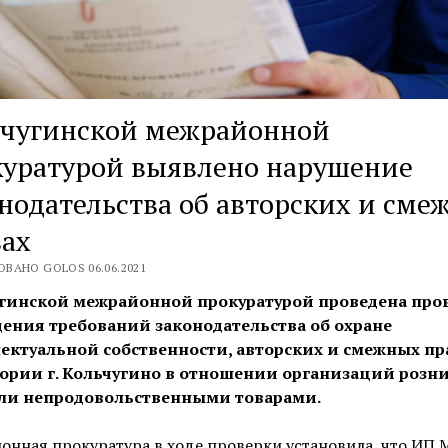
ьчугинской межрайонной
куратурой выявлено нарушение
нодательства об авторских и сме
вах
ВАНО GOLOS 06.06.2021
гинской межрайонной прокуратурой проведена про
ения требований законодательства об охране
ектуальной собственности, авторских и смежных пр
ории г. Кольчугино в отношении организаций розн
ли непродовольственными товарами.
нная прокуратура в ходе проверки установила, что ИП 