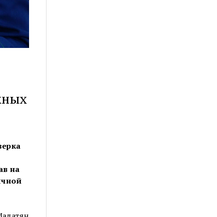
жных
верка
ав на
ичной
Мадатян