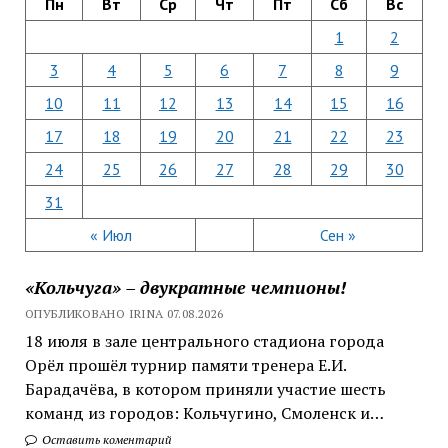
Пн
Вт
Ср
Чт
Пт
Сб
Вс
1
2
3
4
5
6
7
8
9
10
11
12
13
14
15
16
17
18
19
20
21
22
23
24
25
26
27
28
29
30
31
« Июл
Сен »
«Кольчуга» – двукратные чемпионы!
ОПУБЛИКОВАНО IRINA 07.08.2026
18 июля в зале центрального стадиона города
Орёл прошёл турнир памяти тренера Е.И.
Барадачёва, в котором приняли участие шесть
команд из городов: Кольчугино, Смоленск и…
Оставить коментарий