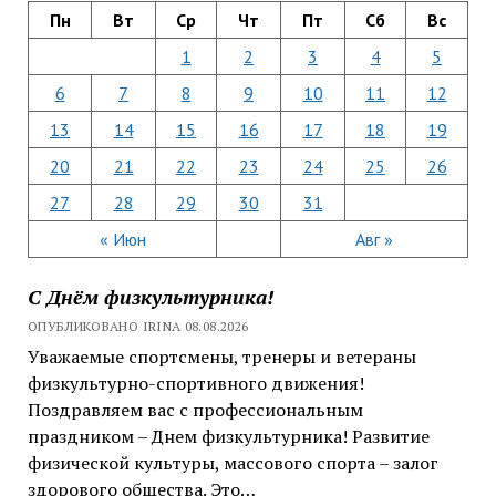
Пн
Вт
Ср
Чт
Пт
Сб
Вс
1
2
3
4
5
6
7
8
9
10
11
12
13
14
15
16
17
18
19
20
21
22
23
24
25
26
27
28
29
30
31
« Июн
Авг »
С Днём физкультурника!
ОПУБЛИКОВАНО IRINA 08.08.2026
Уважаемые спортсмены, тренеры и ветераны
физкультурно-спортивного движения!
Поздравляем вас с профессиональным
праздником – Днем физкультурника! Развитие
физической культуры, массового спорта – залог
здорового общества. Это…