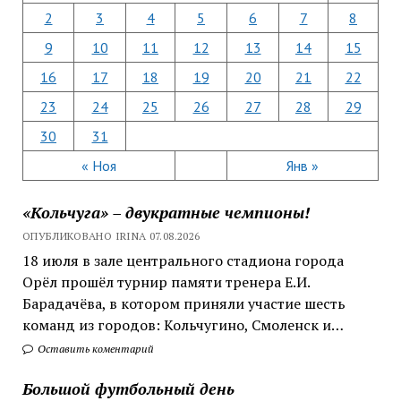
2
3
4
5
6
7
8
9
10
11
12
13
14
15
16
17
18
19
20
21
22
23
24
25
26
27
28
29
30
31
« Ноя
Янв »
«Кольчуга» – двукратные чемпионы!
ОПУБЛИКОВАНО IRINA 07.08.2026
18 июля в зале центрального стадиона города
Орёл прошёл турнир памяти тренера Е.И.
Барадачёва, в котором приняли участие шесть
команд из городов: Кольчугино, Смоленск и…
Оставить коментарий
Большой футбольный день