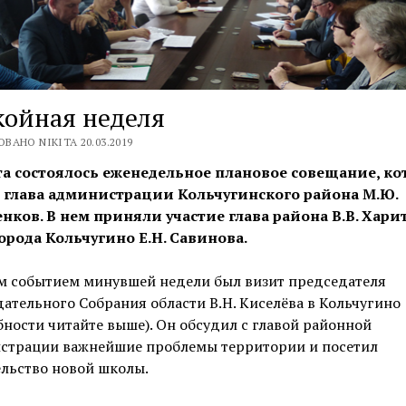
койная неделя
ВАНО NIKITA 20.03.2019
та состоялось еженедельное плановое совещание, ко
 глава администрации Кольчугинского района М.Ю.
нков. В нем приняли участие глава района В.В. Хари
города Кольчугино Е.Н. Савинова.
м событием минувшей недели был визит председателя
ательного Собрания области В.Н. Киселёва в Кольчугино
ности читайте выше). Он обсудил с главой районной
страции важнейшие проблемы территории и посетил
льство новой школы.