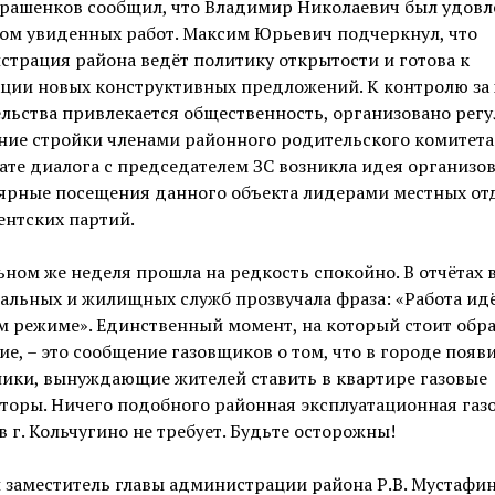
арашенков сообщил, что Владимир Николаевич был удовл
ом увиденных работ. Максим Юрьевич подчеркнул, что
трация района ведёт политику открытости и готова к
ации новых конструктивных предложений. К контролю за
льства привлекается общественность, организовано рег
ие стройки членами районного родительского комитета.
ате диалога с председателем ЗС возникла идея организо
лярные посещения данного объекта лидерами местных от
ентских партий.
ьном же неделя прошла на редкость спокойно. В отчётах 
льных и жилищных служб прозвучала фраза: «Работа идё
 режиме». Единственный момент, на который стоит обр
е, – это сообщение газовщиков о том, что в городе появ
ики, вынуждающие жителей ставить в квартире газовые
торы. Ничего подобного районная эксплуатационная газ
в г. Кольчугино не требует. Будьте осторожны!
 заместитель главы администрации района Р.В. Мустафи