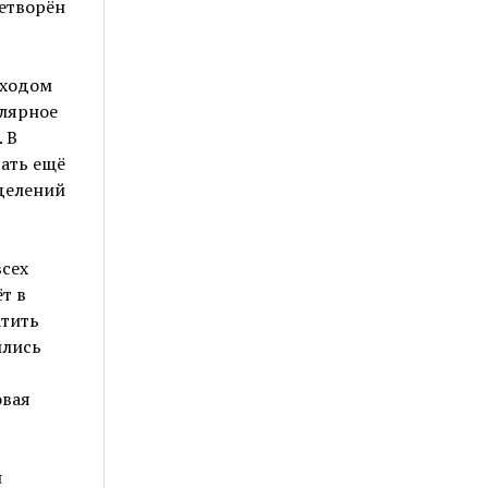
етворён
 ходом
улярное
 В
вать ещё
делений
всех
т в
атить
ились
овая
н