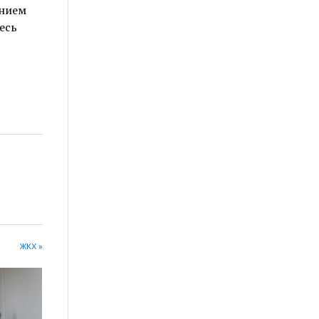
ением
есь
ЖКХ »