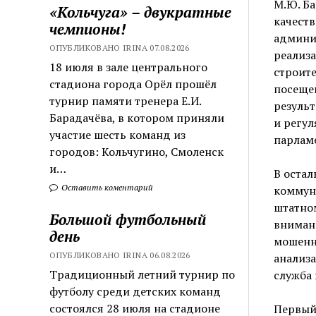
М.Ю. Б
«Кольчуга» – двукратные
качеств
чемпионы!
админис
ОПУБЛИКОВАНО IRINA 07.08.2026
реализ
18 июля в зале центрального
строите
стадиона города Орёл прошёл
посещен
турнир памяти тренера Е.И.
результ
Барадачёва, в котором приняли
и регу
участие шесть команд из
парлам
городов: Кольчугино, Смоленск
и…
В остал
Оставить коментарий
коммуна
штатном
Большой футбольный
внимани
день
мошенн
ОПУБЛИКОВАНО IRINA 06.08.2026
анализа
Традиционный летний турнир по
служба 
футболу среди детских команд
состоялся 28 июля на стадионе
Первый