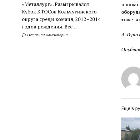
«Металлург». Разыгрывался
напомн
Кубок КТОСов Кольчугинского
оборуд
округа среди команд 2012–2014
тоже в
годов рождения. Все…
А. Герас
Оставить коментарий
Опублик
Еще в р