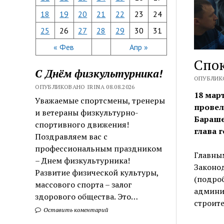
18
19
20
21
22
23
24
25
26
27
28
29
30
31
« Фев
Апр »
Спо
С Днём физкультурника!
ОПУБЛИКО
ОПУБЛИКОВАНО IRINA 08.08.2026
18 мар
Уважаемые спортсмены, тренеры
провел
и ветераны физкультурно-
Бараше
спортивного движения!
глава 
Поздравляем вас с
профессиональным праздником
Главны
– Днем физкультурника!
Законод
Развитие физической культуры,
(подроб
массового спорта – залог
админи
здорового общества. Это…
строите
Оставить коментарий