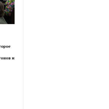
торое
тонов и