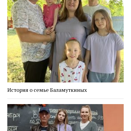
История о семье Баламуткиных