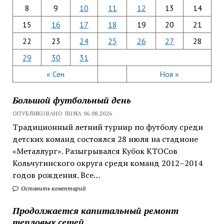
8
9
10
11
12
13
14
15
16
17
18
19
20
21
22
23
24
25
26
27
28
29
30
31
« Сен
Ноя »
Большой футбольный день
ОПУБЛИКОВАНО IRINA 06.08.2026
Традиционный летний турнир по футболу среди
детских команд состоялся 28 июля на стадионе
«Металлург». Разыгрывался Кубок КТОСов
Кольчугинского округа среди команд 2012–2014
годов рождения. Все…
Оставить коментарий
Продолжается капитальный ремонт
тепловых сетей